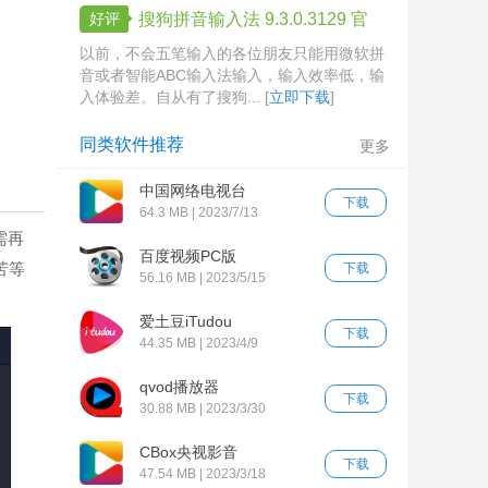
好评
搜狗拼音输入法 9.3.0.3129 官
方版
以前，不会五笔输入的各位朋友只能用微软拼
音或者智能ABC输入法输入，输入效率低，输
入体验差。自从有了搜狗... [
立即下载
]
同类软件推荐
更多
中国网络电视台
下载
64.3 MB | 2023/7/13
需再
百度视频PC版
苦等
下载
56.16 MB | 2023/5/15
爱土豆iTudou
下载
44.35 MB | 2023/4/9
qvod播放器
下载
30.88 MB | 2023/3/30
CBox央视影音
下载
47.54 MB | 2023/3/18