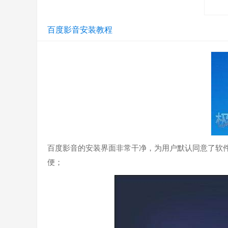
百度影音安装教程
5、播放最前端：支持播放影片时对于播放器显示在
6、兼容主流影视媒体格式播放：兼容主流影视媒体格式文
百度影音的安装界面非常干净，为用户默认同意了软件
7、边下边播功能：支持播放在线影视文件，您只需将
便；