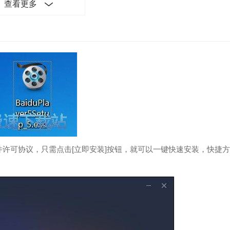
查看更多
屏幕最前端的设置，您可在看影片的时候进行其他电脑操作。
件的本地播放，并不断更新中&hellip
许可协议，只需点击[立即安装]按钮，就可以一键快速安装，快捷方
url复制到剪贴板，即可享受边下边播，体验在线精彩。