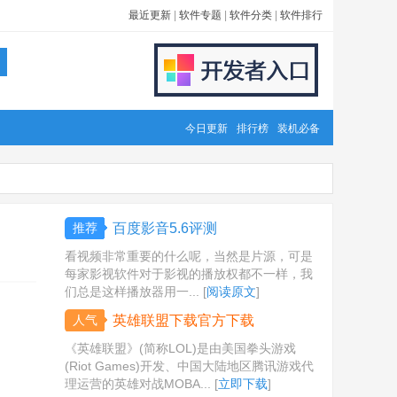
最近更新
|
软件专题
|
软件分类
|
软件排行
今日更新
排行榜
装机必备
推荐
百度影音5.6评测
看视频非常重要的什么呢，当然是片源，可是
每家影视软件对于影视的播放权都不一样，我
们总是这样播放器用一... [
阅读原文
]
人气
英雄联盟下载官方下载
《英雄联盟》(简称LOL)是由美国拳头游戏
(Riot Games)开发、中国大陆地区腾讯游戏代
理运营的英雄对战MOBA... [
立即下载
]