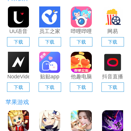
UU语音
员工之家
哔哩哔哩
网易
电脑版
电脑版
直播姬电
Filmly电
下载
下载
下载
下载
「含模拟
「含模拟
脑版「含
脑版「含
器」
器」
模拟器」
模拟器」
NodeVideo
贴贴app
他趣电脑
抖音直播
电脑版
电脑版
版「含模
伴侣电脑
下载
下载
下载
下载
「含模拟
「含模拟
拟器」
版「含模
器」
器」
拟器」
苹果游戏