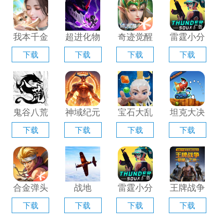
器」
「含模拟
器」
拟器」
器」
我本千金
超进化物
奇迹觉醒
雷霆小分
手游电脑
语2电脑
电脑版
队电脑版
下载
下载
下载
下载
版「含模
版「含模
「含模拟
「含模拟
拟器」
拟器」
器」
器」
鬼谷八荒
神域纪元
宝石大乱
坦克大决
手游电脑
电脑版
斗电脑版
战电脑版
下载
下载
下载
下载
版「含模
「含模拟
「含模拟
「含模拟
拟器」
器」
器」
器」
合金弹头
战地
雷霆小分
王牌战争
觉醒电脑
1939电
队电脑版
手游电脑
下载
下载
下载
下载
版「含模
脑版「含
「含模拟
版「含模