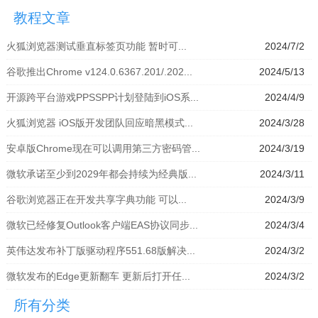
拟器」
模拟器」
器」
拟器」
教程文章
火狐浏览器测试垂直标签页功能 暂时可...
2024/7/2
谷歌推出Chrome v124.0.6367.201/.202...
2024/5/13
开源跨平台游戏PPSSPP计划登陆到iOS系...
2024/4/9
火狐浏览器 iOS版开发团队回应暗黑模式...
2024/3/28
安卓版Chrome现在可以调用第三方密码管...
2024/3/19
微软承诺至少到2029年都会持续为经典版...
2024/3/11
谷歌浏览器正在开发共享字典功能 可以...
2024/3/9
微软已经修复Outlook客户端EAS协议同步...
2024/3/4
英伟达发布补丁版驱动程序551.68版解决...
2024/3/2
微软发布的Edge更新翻车 更新后打开任...
2024/3/2
所有分类