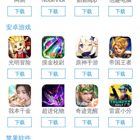
网易
NodeVideo
贴贴app
他趣电脑
Filmly电
电脑版
电脑版
版「含模
下载
下载
下载
下载
脑版「含
「含模拟
「含模拟
拟器」
模拟器」
器」
器」
安卓游戏
光明冒险
摸金校尉
原神手游
帝国王者
电脑版
之伏魔殿
电脑版
归来电脑
下载
下载
下载
下载
「含模拟
电脑版
「含模拟
版「含模
器」
「含模拟
器」
拟器」
器」
我本千金
超进化物
奇迹觉醒
雷霆小分
手游电脑
语2电脑
电脑版
队电脑版
下载
下载
下载
下载
版「含模
版「含模
「含模拟
「含模拟
拟器」
拟器」
器」
器」
苹果软件