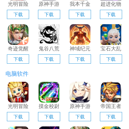
光明冒险
原神手游
我本千金
超进化物
电脑版
电脑版
手游电脑
语2电脑
下载
下载
下载
下载
「含模拟
「含模拟
版「含模
版「含模
器」
器」
拟器」
拟器」
奇迹觉醒
鬼谷八荒
神域纪元
宝石大乱
电脑版
手游电脑
电脑版
斗电脑版
下载
下载
下载
下载
「含模拟
版「含模
「含模拟
「含模拟
器」
拟器」
器」
器」
电脑软件
光明冒险
摸金校尉
原神手游
帝国王者
电脑版
之伏魔殿
电脑版
归来电脑
下载
下载
下载
下载
「含模拟
电脑版
「含模拟
版「含模