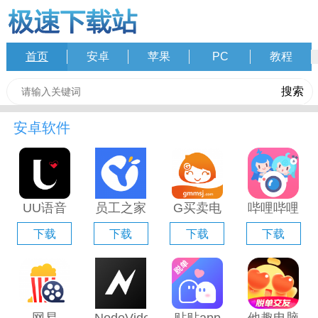
首页
安卓
苹果
PC
教程
安卓软件
UU语音
员工之家
G买卖电
哔哩哔哩
电脑版
电脑版
脑版「含
直播姬电
下载
下载
下载
下载
「含模拟
「含模拟
模拟器」
脑版「含
器」
器」
模拟器」