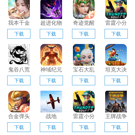
器」
「含模拟
器」
拟器」
器」
我本千金
超进化物
奇迹觉醒
雷霆小分
手游电脑
语2电脑
电脑版
队电脑版
下载
下载
下载
下载
版「含模
版「含模
「含模拟
「含模拟
拟器」
拟器」
器」
器」
鬼谷八荒
神域纪元
宝石大乱
坦克大决
手游电脑
电脑版
斗电脑版
战电脑版
下载
下载
下载
下载
版「含模
「含模拟
「含模拟
「含模拟
拟器」
器」
器」
器」
合金弹头
战地
雷霆小分
王牌战争
觉醒电脑
1939电
队电脑版
手游电脑
下载
下载
下载
下载
版「含模
脑版「含
「含模拟
版「含模