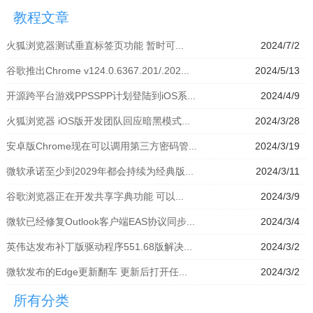
拟器」
模拟器」
器」
拟器」
教程文章
火狐浏览器测试垂直标签页功能 暂时可...
2024/7/2
谷歌推出Chrome v124.0.6367.201/.202...
2024/5/13
开源跨平台游戏PPSSPP计划登陆到iOS系...
2024/4/9
火狐浏览器 iOS版开发团队回应暗黑模式...
2024/3/28
安卓版Chrome现在可以调用第三方密码管...
2024/3/19
微软承诺至少到2029年都会持续为经典版...
2024/3/11
谷歌浏览器正在开发共享字典功能 可以...
2024/3/9
微软已经修复Outlook客户端EAS协议同步...
2024/3/4
英伟达发布补丁版驱动程序551.68版解决...
2024/3/2
微软发布的Edge更新翻车 更新后打开任...
2024/3/2
所有分类