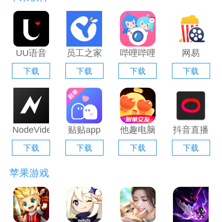
UU语音
员工之家
哔哩哔哩
网易
电脑版
电脑版
直播姬电
Filmly电
下载
下载
下载
下载
「含模拟
「含模拟
脑版「含
脑版「含
器」
器」
模拟器」
模拟器」
NodeVideo
贴贴app
他趣电脑
抖音直播
电脑版
电脑版
版「含模
伴侣电脑
下载
下载
下载
下载
「含模拟
「含模拟
拟器」
版「含模
器」
器」
拟器」
苹果游戏