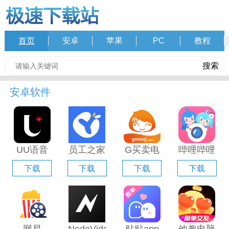
首页
安卓
苹果
PC
教程
安卓软件
UU语音
员工之家
G买卖电
哔哩哔哩
电脑版
电脑版
脑版「含
直播姬电
下载
下载
下载
下载
「含模拟
「含模拟
模拟器」
脑版「含
器」
器」
模拟器」