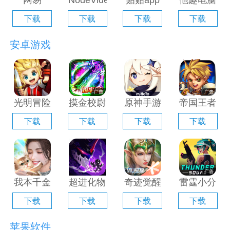
网易
NodeVideo
贴贴app
他趣电脑
Filmly电
电脑版
电脑版
版「含模
下载
下载
下载
下载
脑版「含
「含模拟
「含模拟
拟器」
模拟器」
器」
器」
安卓游戏
光明冒险
摸金校尉
原神手游
帝国王者
电脑版
之伏魔殿
电脑版
归来电脑
下载
下载
下载
下载
「含模拟
电脑版
「含模拟
版「含模
器」
「含模拟
器」
拟器」
器」
我本千金
超进化物
奇迹觉醒
雷霆小分
手游电脑
语2电脑
电脑版
队电脑版
下载
下载
下载
下载
版「含模
版「含模
「含模拟
「含模拟
拟器」
拟器」
器」
器」
苹果软件