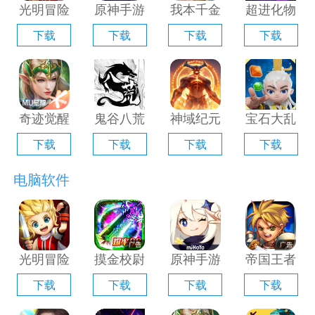
光明冒险
原神手游
我本千金
超进化物
电脑版
电脑版
手游电脑
语2电脑
下载
下载
下载
下载
「含模拟
「含模拟
版「含模
版「含模
器」
器」
拟器」
拟器」
奇迹觉醒
鬼谷八荒
神域纪元
宝石大乱
电脑版
手游电脑
电脑版
斗电脑版
下载
下载
下载
下载
「含模拟
版「含模
「含模拟
「含模拟
器」
拟器」
器」
器」
电脑软件
光明冒险
摸金校尉
原神手游
帝国王者
电脑版
之伏魔殿
电脑版
归来电脑
下载
下载
下载
下载
「含模拟
电脑版
「含模拟
版「含模