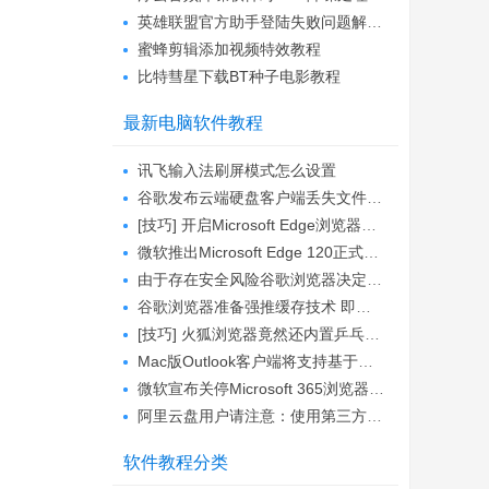
英雄联盟官方助手登陆失败问题解决方法
蜜蜂剪辑添加视频特效教程
比特彗星下载BT种子电影教程
最新电脑软件教程
讯飞输入法刷屏模式怎么设置
谷歌发布云端硬盘客户端丢失文件的解决方案...
[技巧] 开启Microsoft Edge浏览器的Mica云母...
微软推出Microsoft Edge 120正式版 渲染器增...
由于存在安全风险谷歌浏览器决定弃用Theora...
谷歌浏览器准备强推缓存技术 即便网站声明禁...
[技巧] 火狐浏览器竟然还内置乒乓球小游戏?...
Mac版Outlook客户端将支持基于云端系统的邮...
微软宣布关停Microsoft 365浏览器扩展 吸引...
阿里云盘用户请注意：使用第三方(如WebDAV)...
软件教程分类