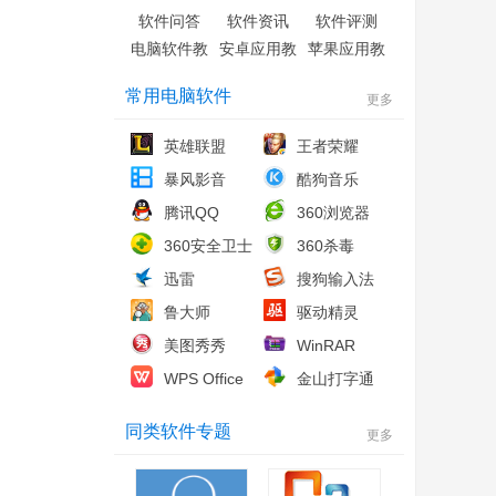
软件问答
软件资讯
软件评测
电脑软件教
安卓应用教
苹果应用教
程
程
程
常用电脑软件
更多
英雄联盟
王者荣耀
暴风影音
酷狗音乐
腾讯QQ
360浏览器
360安全卫士
360杀毒
迅雷
搜狗输入法
鲁大师
驱动精灵
美图秀秀
WinRAR
WPS Office
金山打字通
同类软件专题
更多