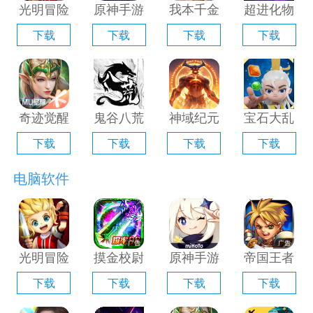
光明冒险
原神手游
我本千金
超进化物
电脑版
电脑版
手游电脑
语2电脑
下载
下载
下载
下载
「含模拟
「含模拟
版「含模
版「含模
器」
器」
拟器」
拟器」
奇迹觉醒
鬼谷八荒
神域纪元
宝石大乱
电脑版
手游电脑
电脑版
斗电脑版
下载
下载
下载
下载
「含模拟
版「含模
「含模拟
「含模拟
器」
拟器」
器」
器」
电脑软件
光明冒险
摸金校尉
原神手游
帝国王者
电脑版
之伏魔殿
电脑版
归来电脑
下载
下载
下载
下载
「含模拟
电脑版
「含模拟
版「含模