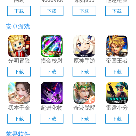
网易
NodeVideo
贴贴app
他趣电脑
Filmly电
电脑版
电脑版
版「含模
下载
下载
下载
下载
脑版「含
「含模拟
「含模拟
拟器」
模拟器」
器」
器」
安卓游戏
光明冒险
摸金校尉
原神手游
帝国王者
电脑版
之伏魔殿
电脑版
归来电脑
下载
下载
下载
下载
「含模拟
电脑版
「含模拟
版「含模
器」
「含模拟
器」
拟器」
器」
我本千金
超进化物
奇迹觉醒
雷霆小分
手游电脑
语2电脑
电脑版
队电脑版
下载
下载
下载
下载
版「含模
版「含模
「含模拟
「含模拟
拟器」
拟器」
器」
器」
苹果软件