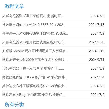
拟器」
模拟器」
器」
拟器」
教程文章
火狐浏览器测试垂直标签页功能 暂时可...
2024/7/2
谷歌推出Chrome v124.0.6367.201/.202...
2024/5/13
开源跨平台游戏PPSSPP计划登陆到iOS系...
2024/4/9
火狐浏览器 iOS版开发团队回应暗黑模式...
2024/3/28
安卓版Chrome现在可以调用第三方密码管...
2024/3/19
微软承诺至少到2029年都会持续为经典版...
2024/3/11
谷歌浏览器正在开发共享字典功能 可以...
2024/3/9
微软已经修复Outlook客户端EAS协议同步...
2024/3/4
英伟达发布补丁版驱动程序551.68版解决...
2024/3/2
微软发布的Edge更新翻车 更新后打开任...
2024/3/2
所有分类