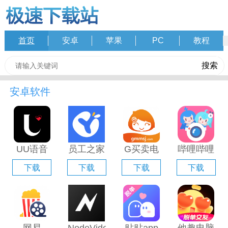
首页
安卓
苹果
PC
教程
安卓软件
UU语音
员工之家
G买卖电
哔哩哔哩
电脑版
电脑版
脑版「含
直播姬电
下载
下载
下载
下载
「含模拟
「含模拟
模拟器」
脑版「含
器」
器」
模拟器」