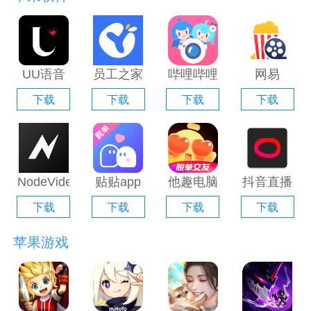
UU语音
员工之家
哔哩哔哩
网易
电脑版
电脑版
直播姬电
Filmly电
下载
下载
下载
下载
「含模拟
「含模拟
脑版「含
脑版「含
器」
器」
模拟器」
模拟器」
NodeVideo
贴贴app
他趣电脑
抖音直播
电脑版
电脑版
版「含模
伴侣电脑
下载
下载
下载
下载
「含模拟
「含模拟
拟器」
版「含模
器」
器」
拟器」
苹果游戏