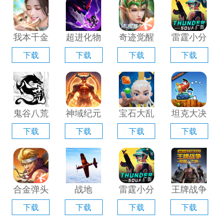
器」
「含模拟
器」
拟器」
器」
我本千金
超进化物
奇迹觉醒
雷霆小分
手游电脑
语2电脑
电脑版
队电脑版
下载
下载
下载
下载
版「含模
版「含模
「含模拟
「含模拟
拟器」
拟器」
器」
器」
鬼谷八荒
神域纪元
宝石大乱
坦克大决
手游电脑
电脑版
斗电脑版
战电脑版
下载
下载
下载
下载
版「含模
「含模拟
「含模拟
「含模拟
拟器」
器」
器」
器」
合金弹头
战地
雷霆小分
王牌战争
觉醒电脑
1939电
队电脑版
手游电脑
下载
下载
下载
下载
版「含模
脑版「含
「含模拟
版「含模