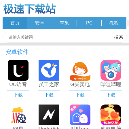
首页
安卓
苹果
PC
教程
安卓软件
UU语音
员工之家
G买卖电
哔哩哔哩
电脑版
电脑版
脑版「含
直播姬电
下载
下载
下载
下载
「含模拟
「含模拟
模拟器」
脑版「含
器」
器」
模拟器」