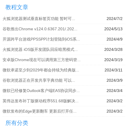
拟器」
模拟器」
器」
拟器」
教程文章
火狐浏览器测试垂直标签页功能 暂时可...
2024/7/2
谷歌推出Chrome v124.0.6367.201/.202...
2024/5/13
开源跨平台游戏PPSSPP计划登陆到iOS系...
2024/4/9
火狐浏览器 iOS版开发团队回应暗黑模式...
2024/3/28
安卓版Chrome现在可以调用第三方密码管...
2024/3/19
微软承诺至少到2029年都会持续为经典版...
2024/3/11
谷歌浏览器正在开发共享字典功能 可以...
2024/3/9
微软已经修复Outlook客户端EAS协议同步...
2024/3/4
英伟达发布补丁版驱动程序551.68版解决...
2024/3/2
微软发布的Edge更新翻车 更新后打开任...
2024/3/2
所有分类