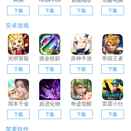
网易
NodeVideo
贴贴app
他趣电脑
Filmly电
电脑版
电脑版
版「含模
下载
下载
下载
下载
脑版「含
「含模拟
「含模拟
拟器」
模拟器」
器」
器」
安卓游戏
光明冒险
摸金校尉
原神手游
帝国王者
电脑版
之伏魔殿
电脑版
归来电脑
下载
下载
下载
下载
「含模拟
电脑版
「含模拟
版「含模
器」
「含模拟
器」
拟器」
器」
我本千金
超进化物
奇迹觉醒
雷霆小分
手游电脑
语2电脑
电脑版
队电脑版
下载
下载
下载
下载
版「含模
版「含模
「含模拟
「含模拟
拟器」
拟器」
器」
器」
苹果软件