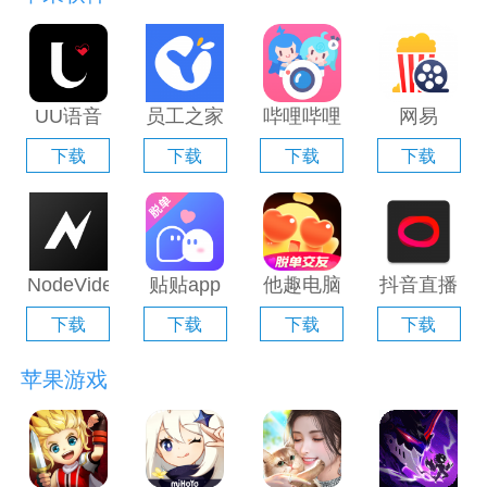
UU语音
员工之家
哔哩哔哩
网易
电脑版
电脑版
直播姬电
Filmly电
下载
下载
下载
下载
「含模拟
「含模拟
脑版「含
脑版「含
器」
器」
模拟器」
模拟器」
NodeVideo
贴贴app
他趣电脑
抖音直播
电脑版
电脑版
版「含模
伴侣电脑
下载
下载
下载
下载
「含模拟
「含模拟
拟器」
版「含模
器」
器」
拟器」
苹果游戏