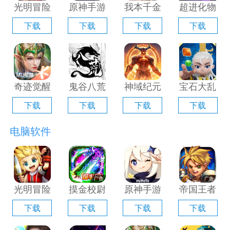
光明冒险
原神手游
我本千金
超进化物
电脑版
电脑版
手游电脑
语2电脑
下载
下载
下载
下载
「含模拟
「含模拟
版「含模
版「含模
器」
器」
拟器」
拟器」
奇迹觉醒
鬼谷八荒
神域纪元
宝石大乱
电脑版
手游电脑
电脑版
斗电脑版
下载
下载
下载
下载
「含模拟
版「含模
「含模拟
「含模拟
器」
拟器」
器」
器」
电脑软件
光明冒险
摸金校尉
原神手游
帝国王者
电脑版
之伏魔殿
电脑版
归来电脑
下载
下载
下载
下载
「含模拟
电脑版
「含模拟
版「含模