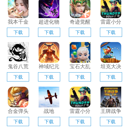
器」
「含模拟
器」
拟器」
器」
我本千金
超进化物
奇迹觉醒
雷霆小分
手游电脑
语2电脑
电脑版
队电脑版
下载
下载
下载
下载
版「含模
版「含模
「含模拟
「含模拟
拟器」
拟器」
器」
器」
鬼谷八荒
神域纪元
宝石大乱
坦克大决
手游电脑
电脑版
斗电脑版
战电脑版
下载
下载
下载
下载
版「含模
「含模拟
「含模拟
「含模拟
拟器」
器」
器」
器」
合金弹头
战地
雷霆小分
王牌战争
觉醒电脑
1939电
队电脑版
手游电脑
下载
下载
下载
下载
版「含模
脑版「含
「含模拟
版「含模