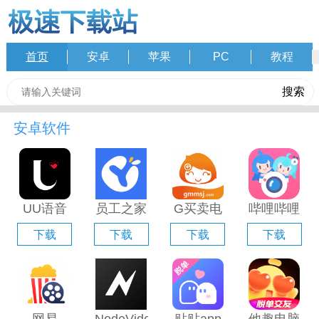
首页
安卓
苹果
PC
教程
安卓软件
UU语音
员工之家
G买卖电
哔哩哔哩
电脑版
电脑版
脑版「含
直播姬电
下载
下载
下载
下载
「含模拟
「含模拟
模拟器」
脑版「含
器」
器」
模拟器」