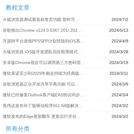
拟器」
模拟器」
器」
拟器」
教程文章
火狐浏览器测试垂直标签页功能 暂时可...
2024/7/2
谷歌推出Chrome v124.0.6367.201/.202...
2024/5/13
开源跨平台游戏PPSSPP计划登陆到iOS系...
2024/4/9
火狐浏览器 iOS版开发团队回应暗黑模式...
2024/3/28
安卓版Chrome现在可以调用第三方密码管...
2024/3/19
微软承诺至少到2029年都会持续为经典版...
2024/3/11
谷歌浏览器正在开发共享字典功能 可以...
2024/3/9
微软已经修复Outlook客户端EAS协议同步...
2024/3/4
英伟达发布补丁版驱动程序551.68版解决...
2024/3/2
微软发布的Edge更新翻车 更新后打开任...
2024/3/2
所有分类