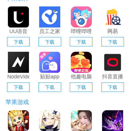
UU语音
员工之家
哔哩哔哩
网易
电脑版
电脑版
直播姬电
Filmly电
下载
下载
下载
下载
「含模拟
「含模拟
脑版「含
脑版「含
器」
器」
模拟器」
模拟器」
NodeVideo
贴贴app
他趣电脑
抖音直播
电脑版
电脑版
版「含模
伴侣电脑
下载
下载
下载
下载
「含模拟
「含模拟
拟器」
版「含模
器」
器」
拟器」
苹果游戏