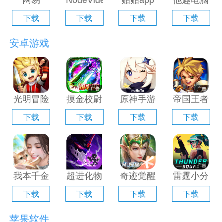
网易
NodeVideo
贴贴app
他趣电脑
Filmly电
电脑版
电脑版
版「含模
下载
下载
下载
下载
脑版「含
「含模拟
「含模拟
拟器」
模拟器」
器」
器」
安卓游戏
光明冒险
摸金校尉
原神手游
帝国王者
电脑版
之伏魔殿
电脑版
归来电脑
下载
下载
下载
下载
「含模拟
电脑版
「含模拟
版「含模
器」
「含模拟
器」
拟器」
器」
我本千金
超进化物
奇迹觉醒
雷霆小分
手游电脑
语2电脑
电脑版
队电脑版
下载
下载
下载
下载
版「含模
版「含模
「含模拟
「含模拟
拟器」
拟器」
器」
器」
苹果软件