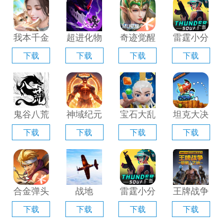
器」
「含模拟
器」
拟器」
器」
我本千金
超进化物
奇迹觉醒
雷霆小分
手游电脑
语2电脑
电脑版
队电脑版
下载
下载
下载
下载
版「含模
版「含模
「含模拟
「含模拟
拟器」
拟器」
器」
器」
鬼谷八荒
神域纪元
宝石大乱
坦克大决
手游电脑
电脑版
斗电脑版
战电脑版
下载
下载
下载
下载
版「含模
「含模拟
「含模拟
「含模拟
拟器」
器」
器」
器」
合金弹头
战地
雷霆小分
王牌战争
觉醒电脑
1939电
队电脑版
手游电脑
下载
下载
下载
下载
版「含模
脑版「含
「含模拟
版「含模