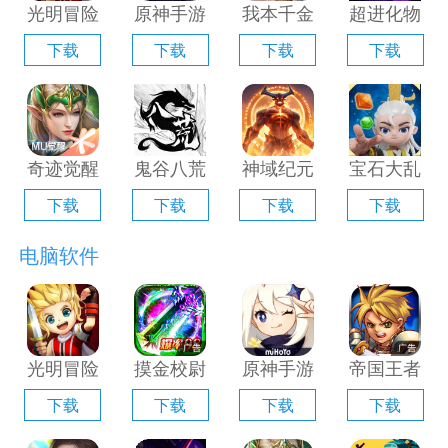
光明冒险
原神手游
我本千金
超进化物
电脑版
电脑版
手游电脑
语2电脑
下载
下载
下载
下载
「含模拟
「含模拟
版「含模
版「含模
器」
器」
拟器」
拟器」
奇迹觉醒
鬼谷八荒
神域纪元
宝石大乱
电脑版
手游电脑
电脑版
斗电脑版
下载
下载
下载
下载
「含模拟
版「含模
「含模拟
「含模拟
器」
拟器」
器」
器」
电脑软件
光明冒险
摸金校尉
原神手游
帝国王者
电脑版
之伏魔殿
电脑版
归来电脑
下载
下载
下载
下载
「含模拟
电脑版
「含模拟
版「含模