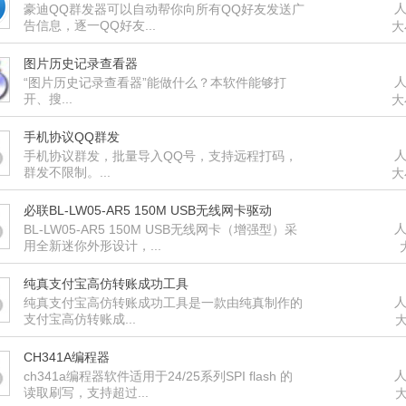
人
豪迪QQ群发器可以自动帮你向所有QQ好友发送广
告信息，逐一QQ好友...
大
图片历史记录查看器
人
“图片历史记录查看器”能做什么？本软件能够打
开、搜...
大
手机协议QQ群发
人
手机协议群发，批量导入QQ号，支持远程打码，
群发不限制。...
大
必联BL-LW05-AR5 150M USB无线网卡驱动
人
BL-LW05-AR5 150M USB无线网卡（增强型）采
用全新迷你外形设计，...
纯真支付宝高仿转账成功工具
人
纯真支付宝高仿转账成功工具是一款由纯真制作的
支付宝高仿转账成...
大
CH341A编程器
人
ch341a编程器软件适用于24/25系列SPI flash 的
读取刷写，支持超过...
大