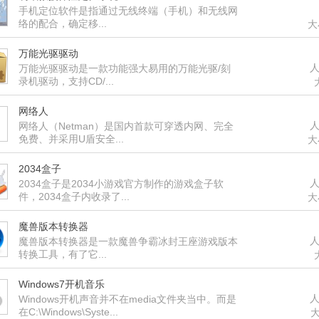
手机定位软件是指通过无线终端（手机）和无线网
络的配合，确定移...
大
万能光驱驱动
人
万能光驱驱动是一款功能强大易用的万能光驱/刻
录机驱动，支持CD/...
网络人
人
网络人（Netman）是国内首款可穿透内网、完全
免费、并采用U盾安全...
大
2034盒子
人
2034盒子是2034小游戏官方制作的游戏盒子软
件，2034盒子内收录了...
大
魔兽版本转换器
人
魔兽版本转换器是一款魔兽争霸冰封王座游戏版本
转换工具，有了它...
Windows7开机音乐
人
Windows开机声音并不在media文件夹当中。而是
在C:\Windows\Syste...
大