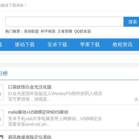
的极速下载体验！
热门推荐：
英雄联盟
和平精英
王者荣耀
QQ群发器
题
驱动下载
安卓下载
苹果下载
教程资讯
今日更新
排行榜
装机必备
行榜
口袋妖怪白金光汉化版
白金光是国外改版达人WesleyFG制作的同人精灵
宝可梦游戏，游戏蓝...
大
rndis驱动+USB绑定RNDIS驱动
安卓手机usb共享电脑宽带上网驱动，USB绑定后
需要安装android ph...
易讯救援保险定位系统