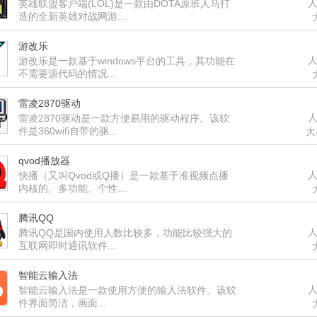
人
英雄联盟客户端(LOL)是一款由DOTA原班人马打
造的全新英雄对战网游...
游改乐
人
游改乐是一款基于windows平台的工具，其功能在
不需要源代码的情况...
雷凌2870驱动
人
雷凌2870驱动是一款方便易用的驱动程序。该软
件是360wifi自带的驱...
大
qvod播放器
人
快播（又叫Qvod或Q播）是一款基于准视频点播
内核的、多功能、个性...
腾讯QQ
人
腾讯QQ是国内使用人数比较多，功能比较强大的
互联网即时通讯软件...
智能云输入法
人
智能云输入法是一款使用方便的输入法软件。该软
件界面简洁，画面...