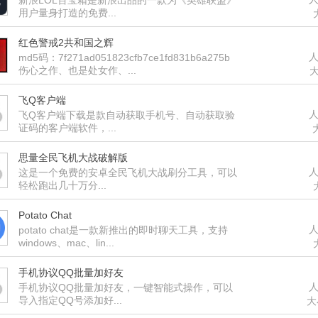
新浪LOL百宝箱是新浪出品的一款为《英雄联盟》
用户量身打造的免费...
红色警戒2共和国之辉
人
md5码：7f271ad051823cfb7ce1fd831b6a275b
伤心之作、也是处女作、...
大
飞Q客户端
人
飞Q客户端下载是款自动获取手机号、自动获取验
证码的客户端软件，...
思量全民飞机大战破解版
人
这是一个免费的安卓全民飞机大战刷分工具，可以
轻松跑出几十万分...
Potato Chat
人
potato chat是一款新推出的即时聊天工具，支持
windows、mac、lin...
手机协议QQ批量加好友
人
手机协议QQ批量加好友，一键智能式操作，可以
导入指定QQ号添加好...
大