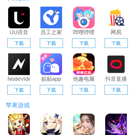
UU语音
员工之家
哔哩哔哩
网易
电脑版
电脑版
直播姬电
Filmly电
下载
下载
下载
下载
「含模拟
「含模拟
脑版「含
脑版「含
器」
器」
模拟器」
模拟器」
NodeVideo
贴贴app
他趣电脑
抖音直播
电脑版
电脑版
版「含模
伴侣电脑
下载
下载
下载
下载
「含模拟
「含模拟
拟器」
版「含模
器」
器」
拟器」
苹果游戏