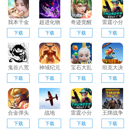
器」
「含模拟
器」
拟器」
器」
我本千金
超进化物
奇迹觉醒
雷霆小分
手游电脑
语2电脑
电脑版
队电脑版
下载
下载
下载
下载
版「含模
版「含模
「含模拟
「含模拟
拟器」
拟器」
器」
器」
鬼谷八荒
神域纪元
宝石大乱
坦克大决
手游电脑
电脑版
斗电脑版
战电脑版
下载
下载
下载
下载
版「含模
「含模拟
「含模拟
「含模拟
拟器」
器」
器」
器」
合金弹头
战地
雷霆小分
王牌战争
觉醒电脑
1939电
队电脑版
手游电脑
下载
下载
下载
下载
版「含模
脑版「含
「含模拟
版「含模