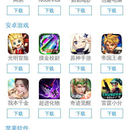
网易
NodeVideo
贴贴app
他趣电脑
Filmly电
电脑版
电脑版
版「含模
下载
下载
下载
下载
脑版「含
「含模拟
「含模拟
拟器」
模拟器」
器」
器」
安卓游戏
光明冒险
摸金校尉
原神手游
帝国王者
电脑版
之伏魔殿
电脑版
归来电脑
下载
下载
下载
下载
「含模拟
电脑版
「含模拟
版「含模
器」
「含模拟
器」
拟器」
器」
我本千金
超进化物
奇迹觉醒
雷霆小分
手游电脑
语2电脑
电脑版
队电脑版
下载
下载
下载
下载
版「含模
版「含模
「含模拟
「含模拟
拟器」
拟器」
器」
器」
苹果软件