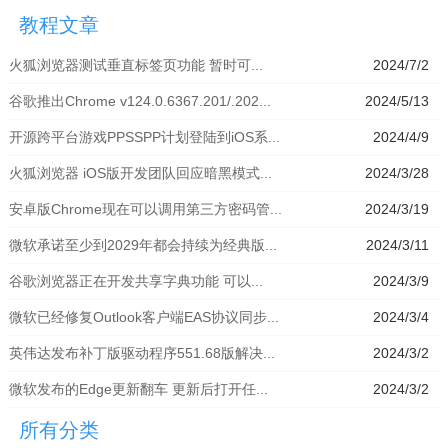
拟器」
模拟器」
器」
拟器」
教程文章
火狐浏览器测试垂直标签页功能 暂时可...
2024/7/2
谷歌推出Chrome v124.0.6367.201/.202...
2024/5/13
开源跨平台游戏PPSSPP计划登陆到iOS系...
2024/4/9
火狐浏览器 iOS版开发团队回应暗黑模式...
2024/3/28
安卓版Chrome现在可以调用第三方密码管...
2024/3/19
微软承诺至少到2029年都会持续为经典版...
2024/3/11
谷歌浏览器正在开发共享字典功能 可以...
2024/3/9
微软已经修复Outlook客户端EAS协议同步...
2024/3/4
英伟达发布补丁版驱动程序551.68版解决...
2024/3/2
微软发布的Edge更新翻车 更新后打开任...
2024/3/2
所有分类