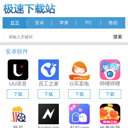
首页
安卓
苹果
PC
教程
安卓软件
UU语音
员工之家
G买卖电
哔哩哔哩
电脑版
电脑版
脑版「含
直播姬电
下载
下载
下载
下载
「含模拟
「含模拟
模拟器」
脑版「含
器」
器」
模拟器」