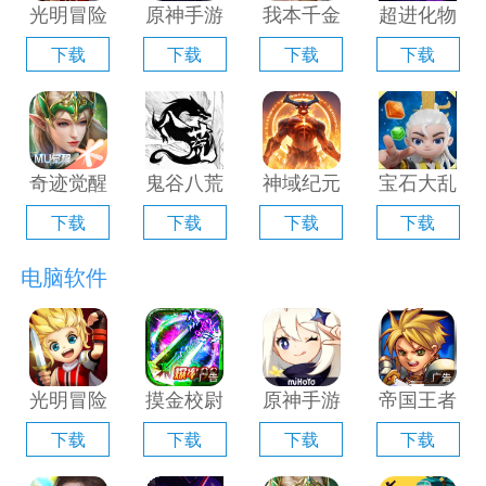
光明冒险
原神手游
我本千金
超进化物
电脑版
电脑版
手游电脑
语2电脑
下载
下载
下载
下载
「含模拟
「含模拟
版「含模
版「含模
器」
器」
拟器」
拟器」
奇迹觉醒
鬼谷八荒
神域纪元
宝石大乱
电脑版
手游电脑
电脑版
斗电脑版
下载
下载
下载
下载
「含模拟
版「含模
「含模拟
「含模拟
器」
拟器」
器」
器」
电脑软件
光明冒险
摸金校尉
原神手游
帝国王者
电脑版
之伏魔殿
电脑版
归来电脑
下载
下载
下载
下载
「含模拟
电脑版
「含模拟
版「含模