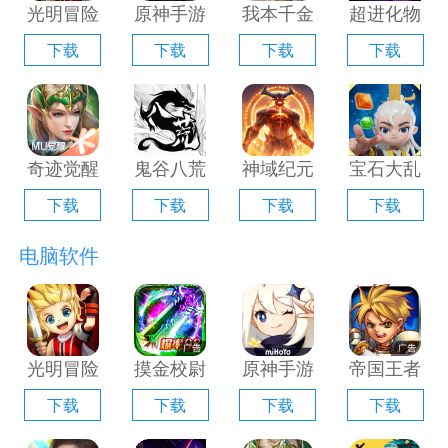
光明冒险
原神手游
我本千金
超进化物
电脑版
电脑版
手游电脑
语2电脑
下载
下载
下载
下载
「含模拟
「含模拟
版「含模
版「含模
器」
器」
拟器」
拟器」
奇迹觉醒
鬼谷八荒
神域纪元
宝石大乱
电脑版
手游电脑
电脑版
斗电脑版
下载
下载
下载
下载
「含模拟
版「含模
「含模拟
「含模拟
器」
拟器」
器」
器」
电脑软件
光明冒险
摸金校尉
原神手游
帝国王者
电脑版
之伏魔殿
电脑版
归来电脑
下载
下载
下载
下载
「含模拟
电脑版
「含模拟
版「含模