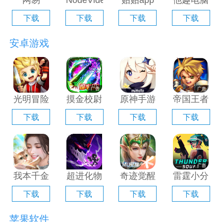
网易
NodeVideo
贴贴app
他趣电脑
Filmly电
电脑版
电脑版
版「含模
下载
下载
下载
下载
脑版「含
「含模拟
「含模拟
拟器」
模拟器」
器」
器」
安卓游戏
光明冒险
摸金校尉
原神手游
帝国王者
电脑版
之伏魔殿
电脑版
归来电脑
下载
下载
下载
下载
「含模拟
电脑版
「含模拟
版「含模
器」
「含模拟
器」
拟器」
器」
我本千金
超进化物
奇迹觉醒
雷霆小分
手游电脑
语2电脑
电脑版
队电脑版
下载
下载
下载
下载
版「含模
版「含模
「含模拟
「含模拟
拟器」
拟器」
器」
器」
苹果软件