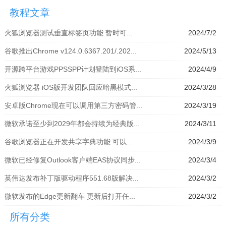
拟器」
模拟器」
器」
拟器」
教程文章
火狐浏览器测试垂直标签页功能 暂时可...
2024/7/2
谷歌推出Chrome v124.0.6367.201/.202...
2024/5/13
开源跨平台游戏PPSSPP计划登陆到iOS系...
2024/4/9
火狐浏览器 iOS版开发团队回应暗黑模式...
2024/3/28
安卓版Chrome现在可以调用第三方密码管...
2024/3/19
微软承诺至少到2029年都会持续为经典版...
2024/3/11
谷歌浏览器正在开发共享字典功能 可以...
2024/3/9
微软已经修复Outlook客户端EAS协议同步...
2024/3/4
英伟达发布补丁版驱动程序551.68版解决...
2024/3/2
微软发布的Edge更新翻车 更新后打开任...
2024/3/2
所有分类