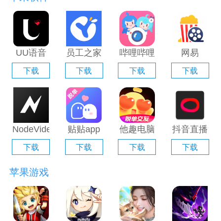
UU语音
员工之家
哔哩哔哩
网易
电脑版
电脑版
直播姬电
Filmly电
下载
下载
下载
下载
「含模拟
「含模拟
脑版「含
脑版「含
器」
器」
模拟器」
模拟器」
NodeVideo
贴贴app
他趣电脑
抖音直播
电脑版
电脑版
版「含模
伴侣电脑
下载
下载
下载
下载
「含模拟
「含模拟
拟器」
版「含模
器」
器」
拟器」
苹果游戏