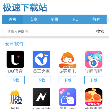
首页
安卓
苹果
PC
教程
安卓软件
UU语音
员工之家
G买卖电
哔哩哔哩
电脑版
电脑版
脑版「含
直播姬电
下载
下载
下载
下载
「含模拟
「含模拟
模拟器」
脑版「含
器」
器」
模拟器」