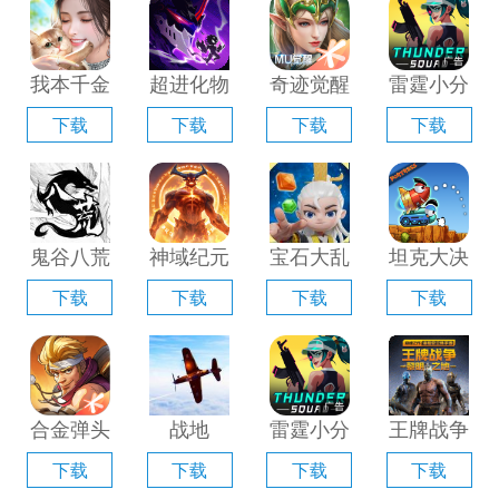
器」
「含模拟
器」
拟器」
器」
我本千金
超进化物
奇迹觉醒
雷霆小分
手游电脑
语2电脑
电脑版
队电脑版
下载
下载
下载
下载
版「含模
版「含模
「含模拟
「含模拟
拟器」
拟器」
器」
器」
鬼谷八荒
神域纪元
宝石大乱
坦克大决
手游电脑
电脑版
斗电脑版
战电脑版
下载
下载
下载
下载
版「含模
「含模拟
「含模拟
「含模拟
拟器」
器」
器」
器」
合金弹头
战地
雷霆小分
王牌战争
觉醒电脑
1939电
队电脑版
手游电脑
下载
下载
下载
下载
版「含模
脑版「含
「含模拟
版「含模