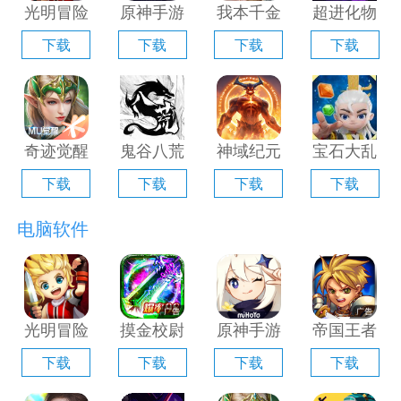
光明冒险
原神手游
我本千金
超进化物
电脑版
电脑版
手游电脑
语2电脑
下载
下载
下载
下载
「含模拟
「含模拟
版「含模
版「含模
器」
器」
拟器」
拟器」
奇迹觉醒
鬼谷八荒
神域纪元
宝石大乱
电脑版
手游电脑
电脑版
斗电脑版
下载
下载
下载
下载
「含模拟
版「含模
「含模拟
「含模拟
器」
拟器」
器」
器」
电脑软件
光明冒险
摸金校尉
原神手游
帝国王者
电脑版
之伏魔殿
电脑版
归来电脑
下载
下载
下载
下载
「含模拟
电脑版
「含模拟
版「含模