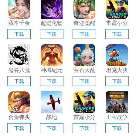
器」
「含模拟
器」
拟器」
器」
我本千金
超进化物
奇迹觉醒
雷霆小分
手游电脑
语2电脑
电脑版
队电脑版
下载
下载
下载
下载
版「含模
版「含模
「含模拟
「含模拟
拟器」
拟器」
器」
器」
鬼谷八荒
神域纪元
宝石大乱
坦克大决
手游电脑
电脑版
斗电脑版
战电脑版
下载
下载
下载
下载
版「含模
「含模拟
「含模拟
「含模拟
拟器」
器」
器」
器」
合金弹头
战地
雷霆小分
王牌战争
觉醒电脑
1939电
队电脑版
手游电脑
下载
下载
下载
下载
版「含模
脑版「含
「含模拟
版「含模