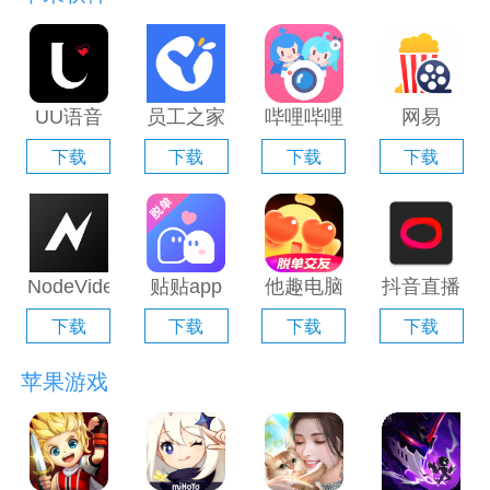
UU语音
员工之家
哔哩哔哩
网易
电脑版
电脑版
直播姬电
Filmly电
下载
下载
下载
下载
「含模拟
「含模拟
脑版「含
脑版「含
器」
器」
模拟器」
模拟器」
NodeVideo
贴贴app
他趣电脑
抖音直播
电脑版
电脑版
版「含模
伴侣电脑
下载
下载
下载
下载
「含模拟
「含模拟
拟器」
版「含模
器」
器」
拟器」
苹果游戏