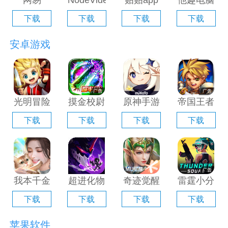
网易
NodeVideo
贴贴app
他趣电脑
Filmly电
电脑版
电脑版
版「含模
下载
下载
下载
下载
脑版「含
「含模拟
「含模拟
拟器」
模拟器」
器」
器」
安卓游戏
光明冒险
摸金校尉
原神手游
帝国王者
电脑版
之伏魔殿
电脑版
归来电脑
下载
下载
下载
下载
「含模拟
电脑版
「含模拟
版「含模
器」
「含模拟
器」
拟器」
器」
我本千金
超进化物
奇迹觉醒
雷霆小分
手游电脑
语2电脑
电脑版
队电脑版
下载
下载
下载
下载
版「含模
版「含模
「含模拟
「含模拟
拟器」
拟器」
器」
器」
苹果软件