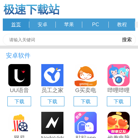
首页
安卓
苹果
PC
教程
安卓软件
UU语音
员工之家
G买卖电
哔哩哔哩
电脑版
电脑版
脑版「含
直播姬电
下载
下载
下载
下载
「含模拟
「含模拟
模拟器」
脑版「含
器」
器」
模拟器」