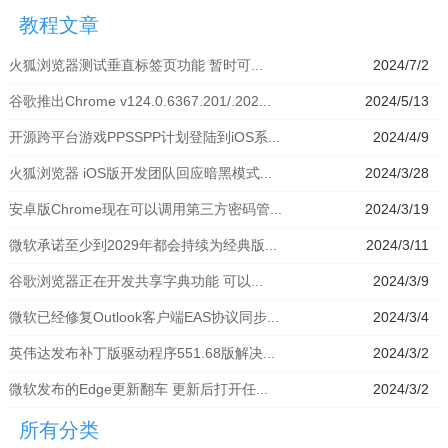
拟器」
模拟器」
器」
拟器」
教程文章
火狐浏览器测试垂直标签页功能 暂时可...
2024/7/2
谷歌推出Chrome v124.0.6367.201/.202...
2024/5/13
开源跨平台游戏PPSSPP计划登陆到iOS系...
2024/4/9
火狐浏览器 iOS版开发团队回应暗黑模式...
2024/3/28
安卓版Chrome现在可以调用第三方密码管...
2024/3/19
微软承诺至少到2029年都会持续为经典版...
2024/3/11
谷歌浏览器正在开发共享字典功能 可以...
2024/3/9
微软已经修复Outlook客户端EAS协议同步...
2024/3/4
英伟达发布补丁版驱动程序551.68版解决...
2024/3/2
微软发布的Edge更新翻车 更新后打开任...
2024/3/2
所有分类