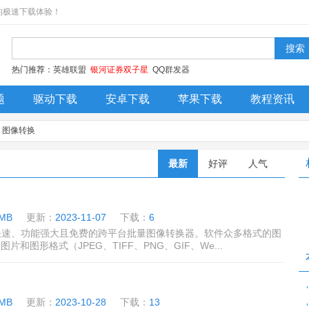
的极速下载体验！
热门推荐：
英雄联盟
银河证券双子星
QQ群发器
题
驱动下载
安卓下载
苹果下载
教程资讯
今日更新
排行榜
装机必备
→
图像转换
最新
好评
人气
 MB
更新：
2023-11-07
下载：
6
是一款快速、功能强大且免费的跨平台批量图像转换器。软件众多格式的图
和图形格式（JPEG、TIFF、PNG、GIF、We...
 MB
更新：
2023-10-28
下载：
13