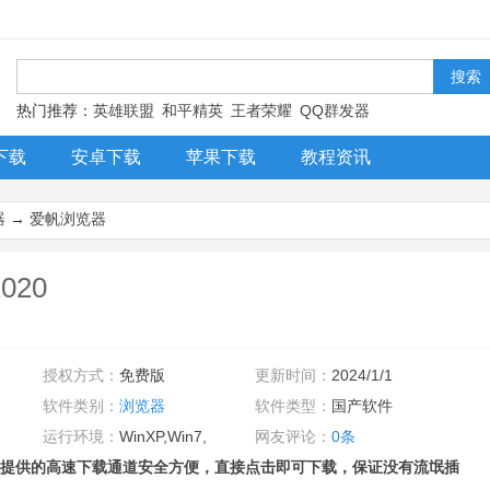
！
热门推荐：
英雄联盟
和平精英
王者荣耀
QQ群发器
下载
安卓下载
苹果下载
教程资讯
器
→
爱帆浏览器
020
授权方式：
免费版
更新时间：
2024/1/1
软件类别：
浏览器
软件类型：
国产软件
运行环境：
WinXP,Win7,
网友评论：
0条
提供的高速下载通道安全方便，直接点击即可下载，保证没有流氓插