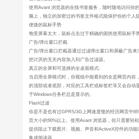
使用Avant 浏览器的在线书签服务，随时随地访问
脑上，独立的加密过的书签文件格式能保护你的个人
便捷的鼠标手势
饱受屏幕太大，鼠标点击过于精确的困扰使用鼠标手势
广告/弹出窗口拦截
广告/弹出窗口拦截器通过过滤弹出窗口和屏蔽广告
把讨厌的无关内容加入到广告过滤器。
真正的全屏和可选择的全桌面模式:
当启用全屏模式时，你视线中能看到的全是网页内容
的顶部或者底部，对应的工具栏或标签栏等又会自动显示
于Windows任务栏总是显示的。
Flash过滤
你是不是也有过GPRS/3G上网速度慢的经历网页中85
页大小的90%以上。使用Avant 浏览器，你只需要轻松
提供阻止下载图片、视频、声音和ActiveX控件的
集成阅读器