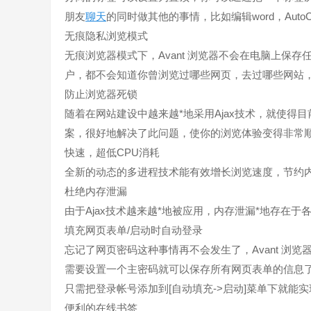
朋友
聊天
的同时做其他的事情，比如编辑word，Auto
无痕隐私浏览模式
无痕浏览器模式下，Avant 浏览器不会在电脑上保
户，都不会知道你曾浏览过哪些网页，去过哪些网站
防止浏览器死锁
随着在网站建设中越来越*地采用Ajax技术，就使得目
案，很好地解决了此问题，使你的浏览体验变得非常
快速，超低CPU消耗
全新的动态的多进程技术能有效增长浏览速度，节约内
杜绝内存泄漏
由于Ajax技术越来越*地被应用，内存泄漏*地存在于各
填充网页表单/启动时自动登录
忘记了网页密码这种事情再不会发生了，Avant 浏
需要设置一个主密码就可以保存所有网页表单的信息了
只需把登录帐号添加到[自动填充->启动]菜单下就能
便利的在线书签