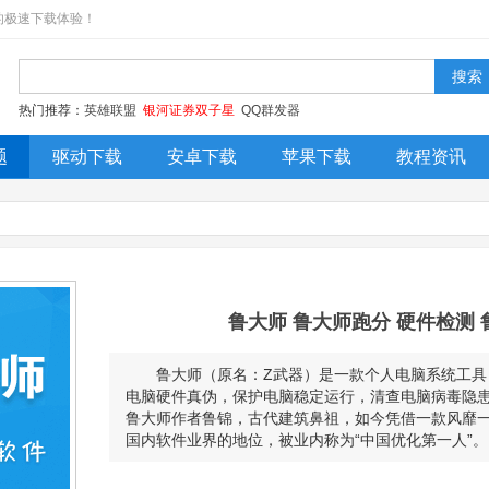
的极速下载体验！
热门推荐：
英雄联盟
银河证券双子星
QQ群发器
题
驱动下载
安卓下载
苹果下载
教程资讯
今日更新
排行榜
装机必备
鲁大师 鲁大师跑分 硬件检测
鲁大师（原名：Z武器）是一款个人电脑系统工具，软
电脑硬件真伪，保护电脑稳定运行，清查电脑病毒隐
鲁大师作者鲁锦，古代建筑鼻祖，如今凭借一款风靡一时
国内软件业界的地位，被业内称为“中国优化第一人”。