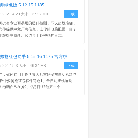
绿色版 5.12.15.1185
2021-4-20 大小：27.57 MB
下载
师拥有专业而易用的硬件检测，不仅超级准确，
向你提供中文厂商信息，让你的电脑配置一目了
拒绝奸商蒙蔽。它适合于各种品牌台式...
师抢红包助手 5.15.16.1175 官方版
2017-5-3 大小：46.34 MB
下载
包，你还在用手抢？鲁大师重磅发布自动抢红包
 换个姿势抢红包软件特色1、全自动挂机睡觉
！电脑自己在抢2、告别手残党第一个...