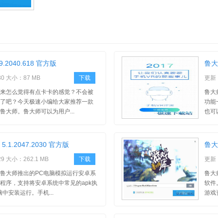
9.2040.618 官方版
鲁大师
30 大小：87 MB
下载
更新：
来怎么觉得有点卡卡的感觉？不会被
鲁大
了吧？今天极速小编给大家推荐一款
功能
鲁大师。鲁大师可以为用户...
也可
.1.2047.2030 官方版
鲁大
29 大小：262.1 MB
下载
更新：
鲁大师推出的PC电脑模拟运行安卓系
鲁大
程序，支持将安卓系统中常见的apk执
软件
中安装运行。手机...
游戏