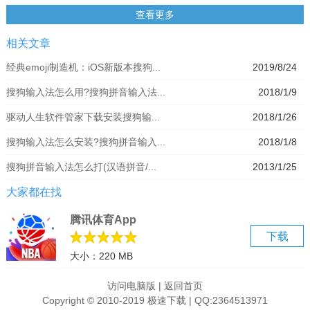
- 蝉联免费榜冠军12天
查看更多
炫酷功能
相关文章
- 卓越拼音\语音\手写\笔画\拍照扫描输入
- 词库强大、流畅高效，搜狗总能懂你
经典emoji制造机：iOS新版本搜狗...
2019/8/24
- 快捷分享图片\影音\资讯，让表达更简单
搜狗输入法怎么用?搜狗拼音输入法...
2018/1/9
- 炫动皮肤、DIY按键音\壁纸，键盘你做主
- 小字\花漾字\图片字，文字特效百变高能
驱动人生软件管家下载安装搜狗输...
2018/1/26
- 全量Emoji\全类图形\标记\音标\字符\符号
搜狗输入法怎么安装?搜狗拼音输入...
2018/1/8
- 鲜萌颜文字，潮流弹幕\朋友圈\流行语
- 海量表情、DIY斗图，不玩别人玩剩的
搜狗拼音输入法怎么打(汉语拼音/...
2013/1/25
快捷小窍门
大家都在找
移动光标左右划键盘能方便地移动光标
文字扫描可以直接识别出照片中的文字
腾讯体育App
点划输入向上划能直接输入数字和符号
下载
手写注音手写输入生僻字可以得到读音
大小：220 MB
键盘手写不用换到手写键盘，直接在拼音键盘写
访问电脑版
|
返回首页
单手键盘一秒切换大屏，方便单手操作
Copyright © 2010-2019 极速下载 | QQ:2364513971
快捷短语自定义常用语，便捷输入邮箱地址