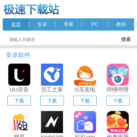
首页
安卓
苹果
PC
教程
安卓软件
UU语音
员工之家
G买卖电
哔哩哔哩
电脑版
电脑版
脑版「含
直播姬电
下载
下载
下载
下载
「含模拟
「含模拟
模拟器」
脑版「含
器」
器」
模拟器」