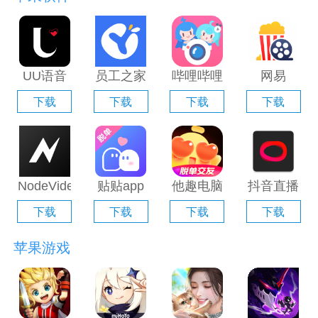
UU语音
员工之家
哔哩哔哩
网易
电脑版
电脑版
直播姬电
Filmly电
下载
下载
下载
下载
「含模拟
「含模拟
脑版「含
脑版「含
器」
器」
模拟器」
模拟器」
NodeVideo
贴贴app
他趣电脑
抖音直播
电脑版
电脑版
版「含模
伴侣电脑
下载
下载
下载
下载
「含模拟
「含模拟
拟器」
版「含模
器」
器」
拟器」
苹果游戏