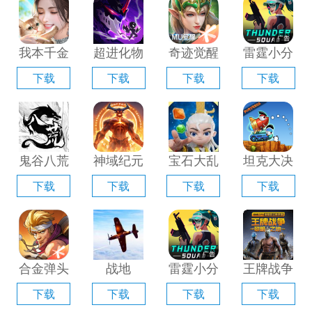
器」
「含模拟
器」
拟器」
器」
我本千金
超进化物
奇迹觉醒
雷霆小分
手游电脑
语2电脑
电脑版
队电脑版
下载
下载
下载
下载
版「含模
版「含模
「含模拟
「含模拟
拟器」
拟器」
器」
器」
鬼谷八荒
神域纪元
宝石大乱
坦克大决
手游电脑
电脑版
斗电脑版
战电脑版
下载
下载
下载
下载
版「含模
「含模拟
「含模拟
「含模拟
拟器」
器」
器」
器」
合金弹头
战地
雷霆小分
王牌战争
觉醒电脑
1939电
队电脑版
手游电脑
下载
下载
下载
下载
版「含模
脑版「含
「含模拟
版「含模