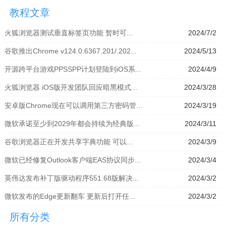
拟器」
模拟器」
器」
拟器」
教程文章
火狐浏览器测试垂直标签页功能 暂时可...
2024/7/2
谷歌推出Chrome v124.0.6367.201/.202...
2024/5/13
开源跨平台游戏PPSSPP计划登陆到iOS系...
2024/4/9
火狐浏览器 iOS版开发团队回应暗黑模式...
2024/3/28
安卓版Chrome现在可以调用第三方密码管...
2024/3/19
微软承诺至少到2029年都会持续为经典版...
2024/3/11
谷歌浏览器正在开发共享字典功能 可以...
2024/3/9
微软已经修复Outlook客户端EAS协议同步...
2024/3/4
英伟达发布补丁版驱动程序551.68版解决...
2024/3/2
微软发布的Edge更新翻车 更新后打开任...
2024/3/2
所有分类