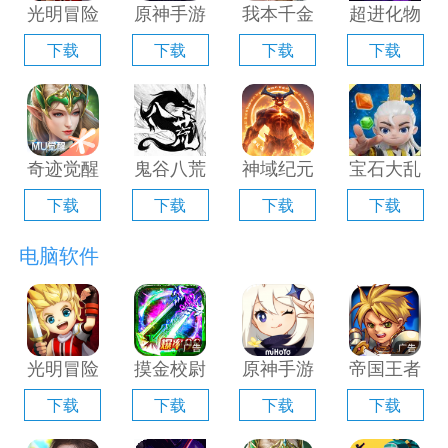
光明冒险
原神手游
我本千金
超进化物
电脑版
电脑版
手游电脑
语2电脑
下载
下载
下载
下载
「含模拟
「含模拟
版「含模
版「含模
器」
器」
拟器」
拟器」
奇迹觉醒
鬼谷八荒
神域纪元
宝石大乱
电脑版
手游电脑
电脑版
斗电脑版
下载
下载
下载
下载
「含模拟
版「含模
「含模拟
「含模拟
器」
拟器」
器」
器」
电脑软件
光明冒险
摸金校尉
原神手游
帝国王者
电脑版
之伏魔殿
电脑版
归来电脑
下载
下载
下载
下载
「含模拟
电脑版
「含模拟
版「含模