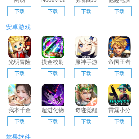
网易
NodeVideo
贴贴app
他趣电脑
Filmly电
电脑版
电脑版
版「含模
下载
下载
下载
下载
脑版「含
「含模拟
「含模拟
拟器」
模拟器」
器」
器」
安卓游戏
光明冒险
摸金校尉
原神手游
帝国王者
电脑版
之伏魔殿
电脑版
归来电脑
下载
下载
下载
下载
「含模拟
电脑版
「含模拟
版「含模
器」
「含模拟
器」
拟器」
器」
我本千金
超进化物
奇迹觉醒
雷霆小分
手游电脑
语2电脑
电脑版
队电脑版
下载
下载
下载
下载
版「含模
版「含模
「含模拟
「含模拟
拟器」
拟器」
器」
器」
苹果软件