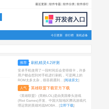
最近更新
|
软件专题
|
软件分类
|
软件排行
今日更新
排行榜
装机必备
推荐
刷机精灵4.2评测
安卓手机使用了一段时间后会变得很卡，许多
用户都会想到对手机进行刷机，可是网上的
ROM太多太杂，很容易遇到... [
阅读原文
]
人气
英雄联盟下载官方下载
《英雄联盟》(简称LOL)是由美国拳头游戏
(Riot Games)开发、中国大陆地区腾讯游戏代
理运营的英雄对战MOBA... [
立即下载
]