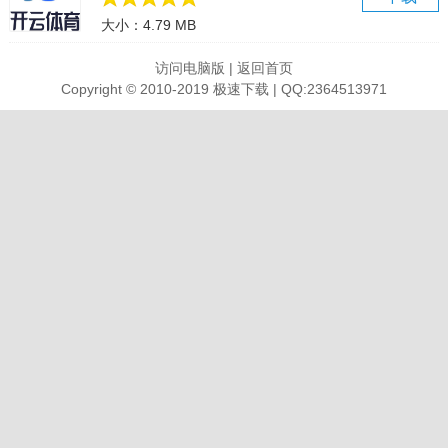
大小：4.79 MB
访问电脑版
|
返回首页
Copyright © 2010-2019 极速下载 | QQ:2364513971