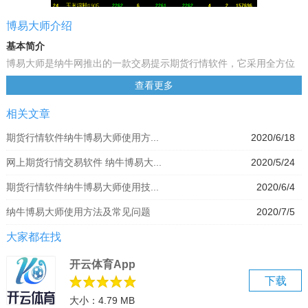
博易大师介绍
基本简介
博易大师是纳牛网推出的一款交易提示期货行情软件，它采用全方位
的设计方案，功能强大，操作简单，是一款不可缺少的工具。博易大
查看更多
师支持24小时全球品种看盘需求，这是非常实用的工具，支持国内等
相关文章
市场的实时行情显示及图表技术分析。
博易大师功能特色：
期货行情软件纳牛博易大师使用方...
2020/6/18
1、自带用户名与密码，买卖点提示指标
网上期货行情交易软件 纳牛博易大...
2020/5/24
2、采用领先的计算机开发技术、全方位的设计方案
3、支持24小时全球品种看盘需求
期货行情软件纳牛博易大师使用技...
2020/6/4
4、使用简捷方便、功能完备实用、股市行情数据接收快速准确
纳牛博易大师使用方法及常见问题
2020/7/5
大家都在找
开云体育App
下载
大小：4.79 MB