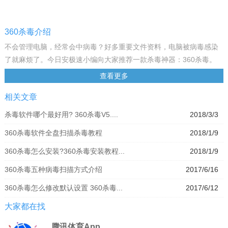
360杀毒介绍
不会管理电脑，经常会中病毒？好多重要文件资料，电脑被病毒感染
了就麻烦了。今日安极速小编向大家推荐一款杀毒神器：360杀毒。
360杀毒使用了国际知名的小红伞杀毒引擎；强大的智能扫描功能，即
查看更多
使不用频繁更新病毒特征库，也能智能检测出新型病毒，为你的电脑
相关文章
安全提供比较全方位的保护。
360杀毒是完全免费的杀毒软件，它创新性地整合了四大领先防杀引
杀毒软件哪个最好用? 360杀毒V5....
2018/3/3
擎，包括国际知名的BitDefender病毒查杀引擎、 360云查杀引擎、
360杀毒软件全盘扫描杀毒教程
2018/1/9
360主动防御引擎、360QVM人工智能引擎。四个引擎智能调度，为您
提供全时全面的病毒防护，不但查杀能力出色，而且能第一时间防御
360杀毒怎么安装?360杀毒安装教程...
2018/1/9
新出现的病毒木马。此外，360杀毒轻巧快速不卡机，误杀率远远低于
360杀毒五种病毒扫描方式介绍
2017/6/16
其它杀软，荣获多项国际权威认证，已有超过2亿用户选择360杀毒保
护电脑安全。
360杀毒怎么修改默认设置 360杀毒...
2017/6/12
360杀毒无缝整合了国际知名的BitDefender病毒查杀引擎，以及360
大家都在找
安全中心潜心研发的云查杀引擎，拥有完善的病毒防护体系，不但查
杀能力出色，而且对于新产生病毒木马能够第一时间进行防御。360杀
腾讯体育App