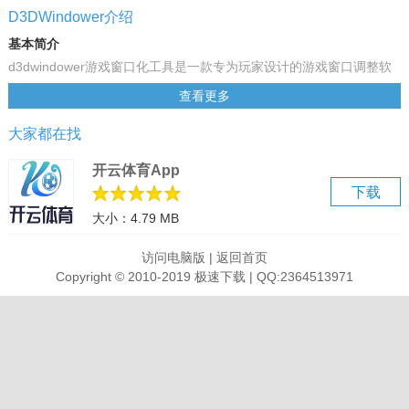
D3DWindower介绍
基本简介
d3dwindower游戏窗口化工具是一款专为玩家设计的游戏窗口调整软
件。d3dwindower游戏窗口化工具主要是将电脑全屏游戏改为电脑窗
查看更多
口模式，让玩家能体验到极致游戏操作。
大家都在找
D3DWindower安装步骤
1、此版本为免安装版，在本站下载D3DWindower软件包后，只需解
开云体育App
压即可双击exe文件打开使用。
下载
d3dwindower工具说明
大小：4.79 MB
“窗口化”设置界面
D3DWindower此界面用来设置游戏画面的显示，如果大家对游戏显示
访问电脑版
|
返回首页
出来的画面不满意，可以在这里进行详细设置。
Copyright © 2010-2019 极速下载 | QQ:2364513971
“最上方管理”设置界面
在该界面中，可以设置是否将游戏窗口置于桌面的最前方，这样就算
在干其他工作，也不会影响看到游戏的整个概貌了。
如果选择了“最上方管理”复选框，可以选择最上方管理的高级设置：是
否“钩住 GetActiveWindow”函数，是否“钩住