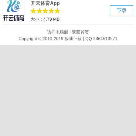
开云体育App
使用户的客户倍增，是不是非常的不错呢。让企业能够更好的针对客
下载
户群体进行服务，通过系统进行更加深层次的挖掘出客户信息，让自
大小：4.79 MB
己设置的相关人群进行提炼精准客户，有需要的用户可以来这里下载
爱番番pc端体验一下吧，让用户能够轻松的获取需要的信息。
访问电脑版
|
返回首页
Copyright © 2010-2019 极速下载 | QQ:2364513971
爱番番电脑版功能
1、高效汇聚全渠道线索
自动标注线索来源；实时收集全渠道推广线索，多种方式导入
2、智能推荐高价值线索
深度挖掘高潜客户，智能推荐高匹配度人群，帮您轻松获取精准海量
销售线索
3、智能提醒销售跟进情况
线索自动灵活分配，多视角呈现跟进记录
4、极简管理客户和订单
一键线索转客户，全程监控转化效率，灵活管理客户信息
软件特色
客户范围：可以选择目前的线索或客户，支持多选。