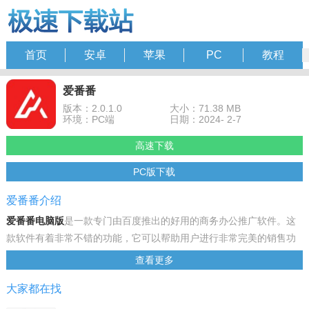
首页
安卓
苹果
PC
教程
爱番番
版本：2.0.1.0
大小：71.38 MB
环境：PC端
日期：2024- 2-7
高速下载
PC版下载
爱番番介绍
爱番番电脑版
是一款专门由百度推出的好用的商务办公推广软件。这
款软件有着非常不错的功能，它可以帮助用户进行非常完美的销售功
能。不管是营销、销售、服务都可以一站式解决，帮助用用户快速的
查看更多
获取需要的利益，十分好用。并且可以通过大数据进行分析，更好的
大家都在找
找出潜在客户，从而提升用户的购买度，这样子才能够针对性的提升
自己的营销，加上百度自身的大数据操作，可以快速的挖掘出客户，