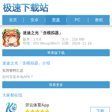
首页
安卓
苹果
PC
教程
迷途之光「含模拟器」
版本：1.0.8
大小：216 MB
环境：iOS Winxp/Win7/
日期：2024- 11-18
苹果版下载
迷途之光「含模拟器」介绍
实用资料汇总
如何安装本地APK？
如何进行横竖屏切换？
查看更多
如何设置按键？
大家都在找
如何多开模拟器？
卡顿闪退 vt开启教程
开云体育App
模拟器导出视频apk文件
下载