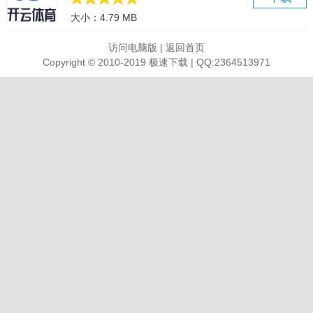
模拟器操作录制教程
大小：4.79 MB
网络异常修改DNS
双显卡切换独显
访问电脑版
|
返回首页
迷途之光电脑版介绍
Copyright © 2010-2019 极速下载 | QQ:2364513971
超爽肉鸽像素弹幕射击！
这是一款像素风肉鸽弹幕射击游戏，主打技能自由组合营造出的花式
流派。
提起画风我唯唯诺诺，说起可玩性我重拳出击！
【技能】
真正意义上的技能自由搭配，想用什么技能随便用！每个技能都拥有
自己的独有词条，超强流派等你探索！
【冒险家】
各个都是绝活妹，各个绝活都不同。
【天赋】
独有天赋、叠加天赋、套装天赋，主打一个爽！
【装备】
友情提示：装备后期带天赋词条。
【宠物】