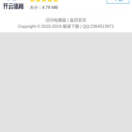
模拟器操作录制教程
大小：4.79 MB
网络异常修改DNS
双显卡切换独显
访问电脑版
|
返回首页
想不想修真电脑版介绍
Copyright © 2010-2019 极速下载 | QQ:2364513971
道友仙缘已到，想不想修真？
此处，可以经营洞府。
此处，凡人也可摆下聚灵法阵，提升五行灵根。
此处，可以不断修炼，提升境界、肉身。
此处，可加入各种门派，习得无上绝学。
此处，可炼丹、炼器、奇门遁甲……
此处，可升金丹，晋元婴，飞升三十三天，通往长生大道。
此处，可寻觅仙缘，斩妖除魔，收罗天材地宝。
诚邀道友进入，共觅仙缘。