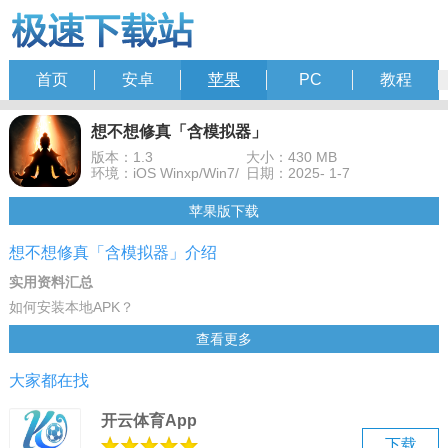
首页
安卓
苹果
PC
教程
想不想修真「含模拟器」
版本：1.3
大小：430 MB
环境：iOS Winxp/Win7/
日期：2025- 1-7
苹果版下载
想不想修真「含模拟器」介绍
实用资料汇总
如何安装本地APK？
如何进行横竖屏切换？
查看更多
如何设置按键？
大家都在找
如何多开模拟器？
卡顿闪退 vt开启教程
开云体育App
模拟器导出视频apk文件
下载