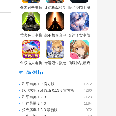
像素射击电脑
迷你枪战精英
暗区突围手游
版「含模拟
电脑版「含模
电脑版「含模
器」
拟器」
拟器」
萤火突击电脑
想不想修真电
命运圣契电脑
版「含模拟
脑版「含模拟
版「含模拟
器」
器」
器」
鱼乐达人电脑
命运冠位指定
仙境传说新启
版「含模拟
手游电脑版
航电脑版「含
射击游戏排行
器」
「含模拟器」
模拟器」
和平精英 1.0 官方版
11272
绝地求生刺激战场 0.13.5 官方版...
4280
和平精英 1.2.9
2123
狙神荣耀 2.4.3
1184
消灭病毒 1.3.3 最新版
972