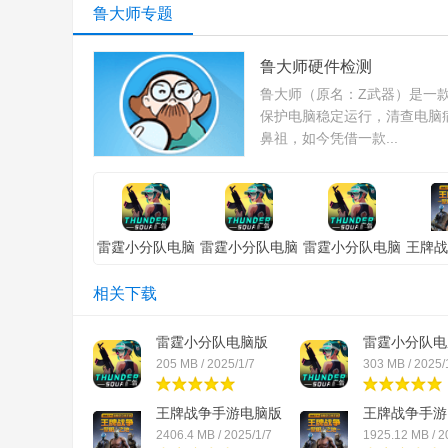
鲁大师专题
鲁大师硬件检测
鲁大师（原名：Z武器）是一款
保护电脑稳定运行，清查电脑
鼻祖，如今凭借一款...
雷霆小分队电脑
雷霆小分队电脑
雷霆小分队电脑
王牌战
版「含模拟器」
版「含模拟器」
版「含模拟器」
脑版
电脑版
苹果版
安卓版
器」
相关下载
雷霆小分队电脑版
雷霆小分队电
「含...
「含...
205 MB / 2025/1/7
303 MB / 2025/
王牌战争手游电脑版
王牌战争手游
「...
「...
2406.4 MB / 2025/1/7
1925.12 MB / 2