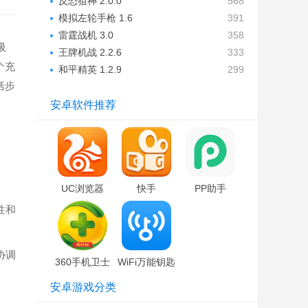
反恐狙神 2.0.0
568
模拟左轮手枪 1.6
391
雷霆战机 3.0
358
吸
王牌机战 2.2.6
333
个充
和平精英 1.2.9
299
括步
安卓软件推荐
UC浏览器
快手
PP助手
性和
协调
360手机卫士
WiFi万能钥匙
安卓游戏分类