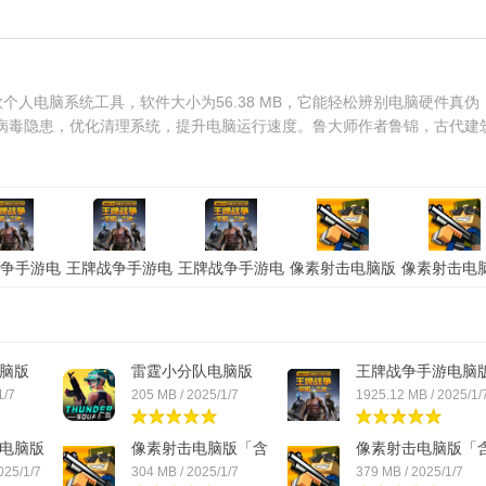
个人电脑系统工具，软件大小为56.38 MB，它能轻松辨别电脑硬件真伪
病毒隐患，优化清理系统，提升电脑运行速度。鲁大师作者鲁锦，古代建
争手游电
王牌战争手游电
王牌战争手游电
像素射击电脑版
像素射击电
「含模拟
脑版「含模拟
脑版「含模拟
「含模拟器」电
「含模拟器
电脑版
器」苹果版
器」安卓版
脑版
果版
脑版
雷霆小分队电脑版
王牌战争手游电脑
「含...
「...
1/7
205 MB / 2025/1/7
1925.12 MB / 2025/1/
电脑版
像素射击电脑版「含
像素射击电脑版「
模...
模...
025/1/7
304 MB / 2025/1/7
379 MB / 2025/1/7