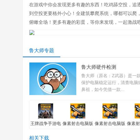
在游戏中你会发现更多有趣的东西！吃鸡舔空投，追
到空投更要格外小心！全建筑攀爬系统，哪都可以爬
俯瞰全场！更多有趣的彩蛋，等你来发现，一起激战
鲁大师专题
鲁大师硬件检测
鲁大师（原名：Z武器）是一款
保护电脑稳定运行，清查电脑
鼻祖，如今凭借一款...
王牌战争手游电
像素射击电脑版
像素射击电脑版
像素射
脑版「含模拟
「含模拟器」电
「含模拟器」苹
「含模
器」安卓版
脑版
果版
相关下载