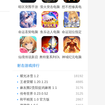
暗区突围手游
萤火突击电脑
想不想修真电
电脑版「含模
版「含模拟
脑版「含模拟
拟器」
器」
器」
命运圣契电脑
鱼乐达人电脑
命运冠位指定
版「含模拟
版「含模拟
手游电脑版
器」
器」
「含模拟器」
仙境传说新启
奥特曼系列OL
神域纪元电脑
航电脑版「含
电脑版「含模
版「含模拟
射击游戏排行
模拟器」
拟器」
器」
耀光冰雪 1.2
18192
王者荣耀 1.20.1.21
4885
麻友圈2贵阳捉鸡麻将 1.1
3176
传奇世界 0.23.0.52
3125
和平精英 1.0 官方版
2867