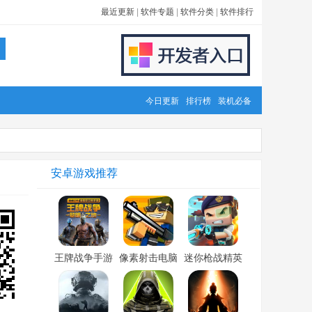
最近更新
|
软件专题
|
软件分类
|
软件排行
今日更新
排行榜
装机必备
安卓游戏推荐
王牌战争手游
像素射击电脑
迷你枪战精英
电脑版「含模
版「含模拟
电脑版「含模
拟器」
器」
拟器」