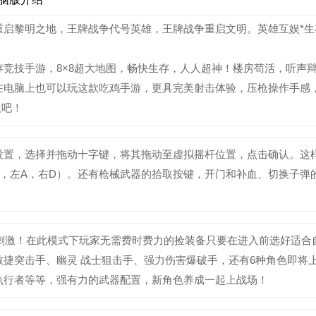
重启黎明之地，王牌战争代号英雄，王牌战争重启文明。英雄互娱*生
竞技手游，8×8超大地图，畅快生存，人人超神！楼房苟活，听声
在电脑上也可以玩这款吃鸡手游，更具完美射击体验，压枪操作手感
版吧！
设置，选择并拖动十字键，将其拖动至虚拟摇杆位置，点击确认。这
，左A，右D）。还有枪械武器的拾取按键，开门和补血、切换子弹
更刺激！在此模式下玩家无需费时费力的捡装备只要在进入前选好适合
捷突击手、幽灵 战士狙击手、强力伤害爆破手，还有6种角色即将
执行者等等，强有力的武器配置，新角色养成一起上战场！