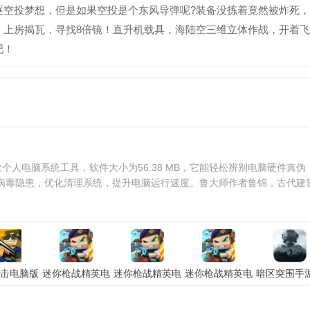
逐空投梦想，但是如果空投是个东风导弹呢?装备没拣着竟然被炸死
，上房揭瓦，寻找8倍镜！直升机载具，海陆空三维立体作战，开着
吧！
个人电脑系统工具，软件大小为56.38 MB，它能轻松辨别电脑硬件真伪
病毒隐患，优化清理系统，提升电脑运行速度。鲁大师作者鲁锦，古代建
击电脑版
迷你枪战精英电
迷你枪战精英电
迷你枪战精英电
暗区突围手
拟器」安
脑版「含模拟
脑版「含模拟
脑版「含模拟
脑版「含模
卓版
器」电脑版
器」苹果版
器」安卓版
器」电脑