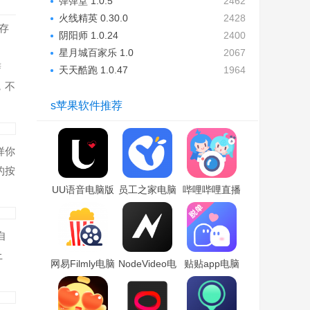
弹弹堂 1.0.5
2462
火线精英 0.30.0
2428
存
阴阳师 1.0.24
2400
星月城百家乐 1.0
2067
辩
天天酷跑 1.0.47
1964
，不
s苹果软件推荐
样你
的按
UU语音电脑版
员工之家电脑
哔哩哔哩直播
「含模拟器」
版「含模拟
姬电脑版「含
器」
模拟器」
自
上
网易Filmly电脑
NodeVideo电
贴贴app电脑
版「含模拟
脑版「含模拟
版「含模拟
器」
器」
器」