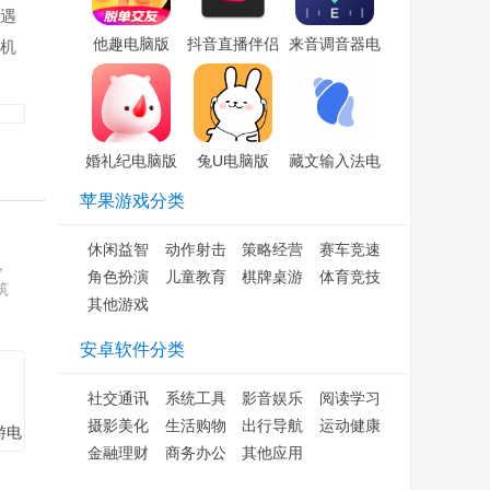
，遇
他趣电脑版
抖音直播伴侣
来音调音器电
飞机
「含模拟器」
电脑版「含模
脑版「含模拟
拟器」
器」
婚礼纪电脑版
兔U电脑版
藏文输入法电
「含模拟器」
「含模拟器」
脑版「含模拟
苹果游戏分类
器」
休闲益智
动作射击
策略经营
赛车竞速
，
角色扮演
儿童教育
棋牌桌游
体育竞技
筑
其他游戏
安卓软件分类
社交通讯
系统工具
影音娱乐
阅读学习
摄影美化
生活购物
出行导航
运动健康
游电
金融理财
商务办公
其他应用
拟
版