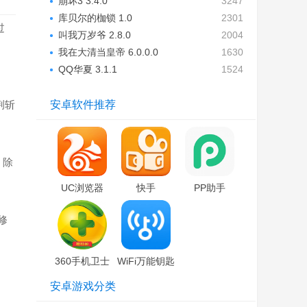
崩坏3 3.4.0
3247
库贝尔的枷锁 1.0
2301
过
叫我万岁爷 2.8.0
2004
我在大清当皇帝 6.0.0.0
1630
QQ华夏 3.1.1
1524
荆斩
安卓软件推荐
，除
UC浏览器
快手
PP助手
修
360手机卫士
WiFi万能钥匙
安卓游戏分类