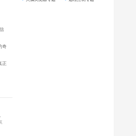
信
的奇
真正
，
筑