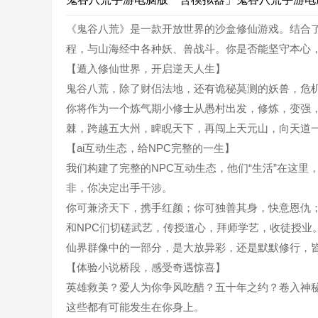
《鬼谷八荒》是一款开放世界的沙盒修仙游戏。结合
程，与山海经中各种妖、兽战斗。你是否能坚守本心
【遁入修仙世界，开启逆天人生】
鬼谷八荒，除了财侣法地，还有诡秘莫测的妖兽，危
你将作为一个炼气期小修士从愚村出发，修炼，变强
棘，跨越五大州，睥睨天下，再闯上天元山，向天道
【ai互动生态，给NPC完整的一生】
我们构建了完整的NPC互动生态，他们“生活”在这
非，你决定出手干涉。
你可兼济天下，携手红颜；你可独善其身，快意恩仇
和NPC们切磋武艺，传授道心，拜师学艺，收徒授业
仙界群像中的一部分，是大放异彩，还是默默修行，
【体验小说桥段，感受奇遇惊喜】
英雄救美？爱人为你争风吃醋？五十年之约？卷入神
这些都有可能发生在你身上。