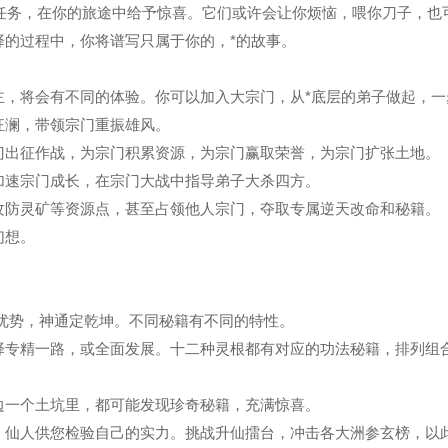
任务，在你的旅途中给予惊喜。它们或许会让你烦恼，喂你刀子，也
择的过程中，你将谱写只属于你的，*的故事。
主，将会有不同的体验。你可以加入大宗门，从*底层的弟子做起，一
狂澜，带领宗门重振雄风。
门出征作战，为宗门积累资源，为宗门赢取荣誉，为宗门扩张土地。
加速宗门成长，在宗门大战中指导弟子大杀四方。
攻防灵矿等资源点，甚至占领他人宗门，夺取专属逆天改命和秘籍。
幻想。
优势，神通定乾坤。不同秘籍有不同的特性。
择专精一路，或全面发展。十二种灵根都有对应的功法秘籍，排列组
边一个土坑里，都可能发现珍奇秘籍，充满惊喜。
，仙人供您检验自己的实力。挑战升仙擂台，冲击各大洲参玄榜，以