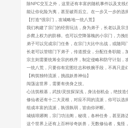
除NPC交互之外，这里还有丰富的随机事件以及支线
能让你化险为夷，甚至破而后立。在一步又一步的选
【打造*强宗门，攻城略地一统八荒】
我们构建了宗门的经营玩法，身为弟子，长老以及宗
步爬上权力的阶梯。也可以空降落魄的小宗门，力挽
弟子可以完成宗门任务，在宗门大比中出战，或随同
长老可以管辖门下弟子，传道授业，分配任务职能，
宗主则需要统筹全宗的秩序，制定侵略和防守计划，
一统八荒，只要你有宏图壮志和铁腕手段，不再只是
【构筑独特流派，挑战妖兽神仙】
闯荡这世界，需要有傍身之技。
心法筑根基，武技/灵技探深浅，身法创机会，绝技造
修仙者还有十二大灵根，对应不同的流派，你可以选
组成丰富的流派，孰强孰弱，皆由你评断。
城镇琅琊阁，宗门功法阁，秘境，各种任务，甚至路
这个世界上还有上百种珍奇妖兽，无数修仙者，鬼怪