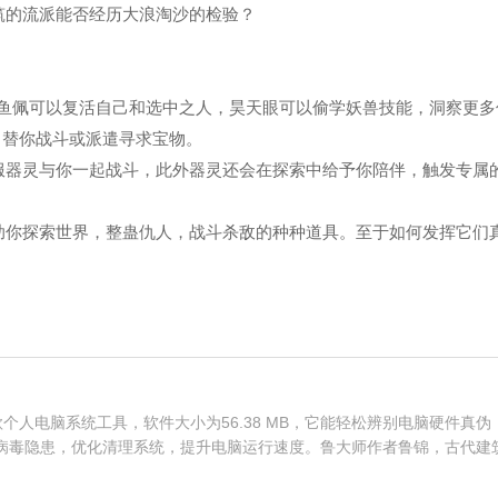
筑的流派能否经历大浪淘沙的检验？
双鱼佩可以复活自己和选中之人，昊天眼可以偷学妖兽技能，洞察更多
，替你战斗或派遣寻求宝物。
服器灵与你一起战斗，此外器灵还会在探索中给予你陪伴，触发专属
助你探索世界，整蛊仇人，战斗杀敌的种种道具。至于如何发挥它们
个人电脑系统工具，软件大小为56.38 MB，它能轻松辨别电脑硬件真伪
病毒隐患，优化清理系统，提升电脑运行速度。鲁大师作者鲁锦，古代建