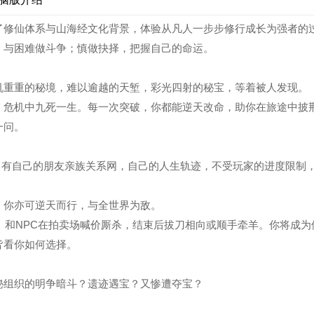
了修仙体系与山海经文化背景，体验从凡人一步步修行成长为强者的
，与困难做斗争；慎做抉择，把握自己的命运。
机重重的秘境，难以逾越的天堑，彩光四射的秘宝，等着被人发现。
，危机中九死一生。每一次突破，你都能逆天改命，助你在旅途中披
一问。
里，有自己的朋友亲族关系网，自己的人生轨迹，不受玩家的进度限制
；你亦可逆天而行，与全世界为敌。
。和NPC在拍卖场喊价厮杀，结束后拔刀相向或顺手牵羊。你将成为
皆看你如何选择。
秘组织的明争暗斗？遗迹遇宝？又惨遭夺宝？