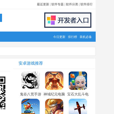
最近更新
|
软件专题
|
软件分类
|
软件排行
今日更新
排行榜
装机必备
安卓游戏推荐
鬼谷八荒手游
神域纪元电脑
宝石大乱斗电
电脑版「含模
版「含模拟
脑版「含模拟
拟器」
器」
器」