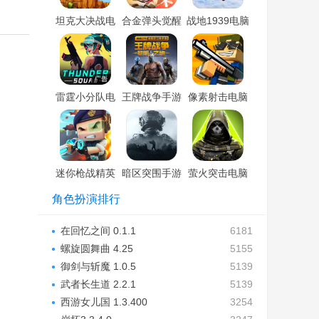
坦克大决战电
合金弹头觉醒
战地1939电脑
脑版「含模拟
电脑版「含模
版「含模拟
器」
拟器」
器」
雷霆小分队电
王牌战争手游
像素射击电脑
脑版「含模拟
电脑版「含模
版「含模拟
器」
拟器」
器」
迷你枪战精英
暗区突围手游
萤火突击电脑
电脑版「含模
电脑版「含模
版「含模拟
角色扮演排行
拟器」
拟器」
器」
在回忆之间 0.1.1
6181
螺旋圆舞曲 4.25
5155
御剑与斩魔 1.0.5
5139
武者长生道 2.2.1
5139
西游女儿国 1.3.400
3254