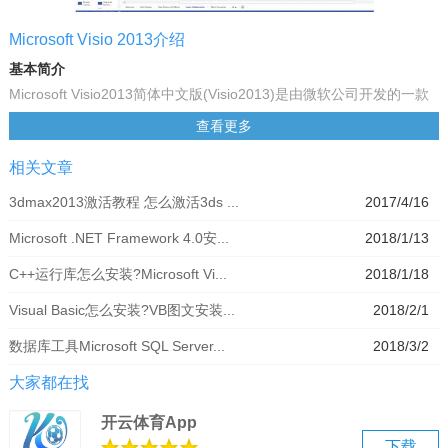
Microsoft Visio 2013介绍
基本简介
Microsoft Visio2013简体中文版(Visio2013)是由微软公司开发的一款
专业的流程图和矢量绘图工具，用户使用Microsoft Visio2013能够轻
查看更多
松创建和自定义图表，强大的常用工具可以帮助用户迅速执行常见任
相关文章
务，此外还可以完成共享，让团队协作变得更加容易！
Microsoft Visio 2013软件介绍
3dmax2013激活教程 怎么激活3ds ...
2017/4/16
1、新的主题
Microsoft .NET Framework 4.0安...
2018/1/13
增加了多种漂亮的图表，新的主题和风格选项能够轻松的创建专业漂
亮的界面，每个主题都有一个统一的色调，字体和整体效果，并将在
C++运行库怎么安装?Microsoft Vi...
2018/1/18
随后的版本中增加更加自由定义的设置。采用全新的快速风格，用户
Visual Basic怎么安装?VB图文安装...
2018/2/1
只需要轻松点击几个图形按钮就能批量对文件效果进行修改。
2、新的界面
数据库工具Microsoft SQL Server...
2018/3/2
Visio 2013界面做了很大的改善，让工作区域变得更加简洁舒适，而且
大家都在找
在左边的工具条上整齐排列相关的设置，能够让你更快捷的投入到工
作中。
开云体育App
3、新的形状
下载