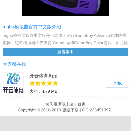
mgba模拟器官方中文版介绍
mgba模拟器官方中文版是一款用于运行GameBoy Advance游戏的模
拟器，这款模拟器不仅支持 Game oy和GameBoy Color游戏，而且比
许多现有的GameBoy Advance模拟器更快、更准确并添加其他模拟器
查看更多
所缺乏的功能，同时软件还具备了强大的游戏兼容性和性能优化能力
大家都在找
能够保证游戏的稳定运行和流畅的操作体验，以及提供了丰富的游戏
设置和调整选项，让玩家们可以根据自己的需求对游戏进行个性化设
开云体育App
置方便实用。
下载
大小：4.79 MB
此外，mgba模拟器在游戏的稳定性、还原度、速度、音效、功能等各
个方面的表现均达到了几近完美的水平绝对是值得拥有一款gba模拟器
访问电脑版
|
返回首页
神器，最重要的是mgba模拟器还为用户们提供了准确高效的游戏模拟
Copyright © 2010-2019 极速下载 | QQ:2364513971
体验和支持多种硬件设备内置了BIOS实现内核的箭筒模式，旨在为游
戏玩家提供流畅、真实的GBA游戏体验，让玩家可以随时随地畅玩经
典GBA游戏！