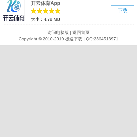
开云体育App
蓝光可能会导致眼睛出现白内障、近视眼等疾病
下载
屏幕蓝光对眼睛的伤害都是在悄无声息中进行，过滤蓝光刻不容缓，
大小：4.79 MB
减少蓝光伤害，保护眼睛
任务栏美化 多种样式美化任务栏
访问电脑版
|
返回首页
支持任务栏透明，任务栏美化，多种样式美化任务栏界面
Copyright © 2010-2019 极速下载 | QQ:2364513971
让你的电脑界面变得更美观
定时任务 支持多种定时任务
定时关机：支持定时关机、待机、休眠、重启、注销、锁定、关闭显
示屏
定时任务：定时关闭/开启程序、文件、清空回收站等
软件功能
护眼模式：该模式下，屏幕会调整为暖色调，以减少蓝光辐射，从而
缓解眼睛疲劳。
自适应亮度：该功能可以根据用户所处的环境光线自动调整屏幕亮
度，让用户的视觉体验更加舒适。
休息提醒：该功能可以定时提醒用户休息，以避免长时间使用电脑造
成眼部疲劳。