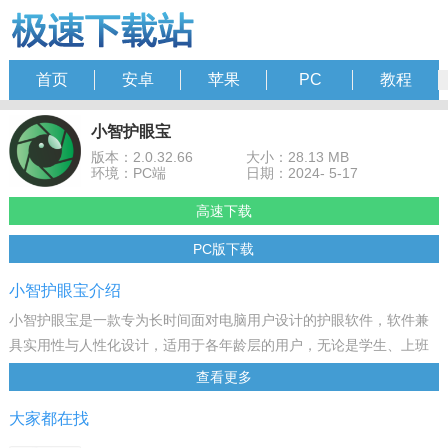
首页
安卓
苹果
PC
教程
小智护眼宝
版本：2.0.32.66
大小：28.13 MB
环境：PC端
日期：2024- 5-17
高速下载
PC版下载
小智护眼宝介绍
小智护眼宝是一款专为长时间面对电脑用户设计的护眼软件，软件兼
具实用性与人性化设计，适用于各年龄层的用户，无论是学生、上班
族还是长时间使用电脑的专业人士，采用简单直观的操作界面，使用
查看更多
户能够轻松自定义设置，有需要的朋友快来下载试试吧！
大家都在找
软件特色
蓝光过滤 保护眼睛不再受伤害