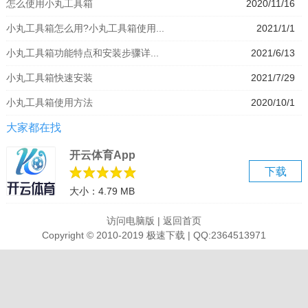
怎么使用小丸工具箱
2020/11/16
小丸工具箱怎么用?小丸工具箱使用...
2021/1/1
ASS/SRT字幕内嵌到视频。
小丸工具箱功能特点和安装步骤详...
2021/6/13
AAC/WAV/FLAC/ALAC音频转换。
小丸工具箱快速安装
2021/7/29
MP4/MKV/FLV的无损抽取和封装。
小丸工具箱使用方法
2020/10/1
大家都在找
安装步骤
在本站下载小丸工具箱软件，解压之后双击.exe，出现一个欢迎界
开云体育App
面，点击“下一步”继续。
下载
大小：4.79 MB
阅读小丸工具箱许可证协议，点击“我接受该许可证协议中条款”，点
访问电脑版
|
返回首页
击“下一步”继续。
Copyright © 2010-2019 极速下载 | QQ:2364513971
阅读下面的自述文件信息，点击“下一步”继续。
这里建议将软件安装在D盘，点击“更改”即可，点击“下一步”继续。