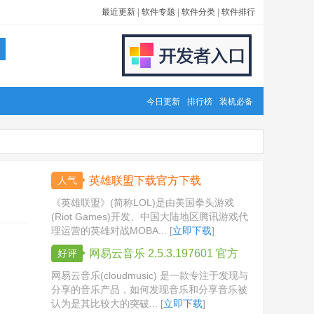
最近更新
|
软件专题
|
软件分类
|
软件排行
今日更新
排行榜
装机必备
人气
英雄联盟下载官方下载
《英雄联盟》(简称LOL)是由美国拳头游戏
(Riot Games)开发、中国大陆地区腾讯游戏代
理运营的英雄对战MOBA... [
立即下载
]
好评
网易云音乐 2.5.3.197601 官方
版
网易云音乐(cloudmusic) 是一款专注于发现与
分享的音乐产品，如何发现音乐和分享音乐被
认为是其比较大的突破... [
立即下载
]