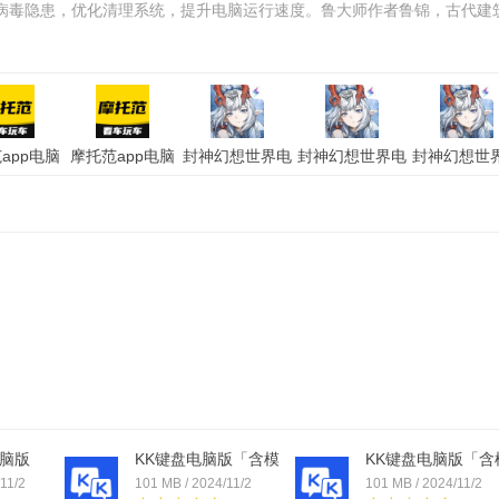
病毒隐患，优化清理系统，提升电脑运行速度。鲁大师作者鲁锦，古代建
app电脑
摩托范app电脑
封神幻想世界电
封神幻想世界电
封神幻想世
模拟器」
版「含模拟器」
脑版「含模拟
脑版「含模拟
脑版「含模
果版
安卓版
器」电脑版
器」苹果版
器」安卓
脑版
KK键盘电脑版「含模
KK键盘电脑版「含
拟...
拟...
11/2
101 MB / 2024/11/2
101 MB / 2024/11/2