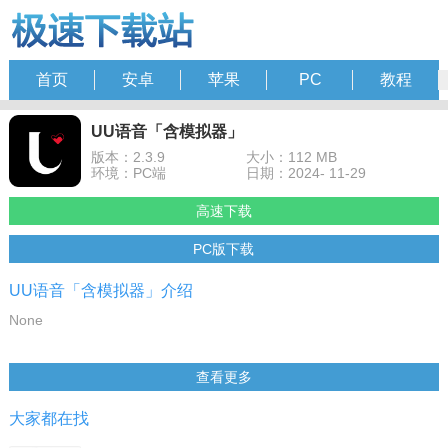
首页
安卓
苹果
PC
教程
UU语音「含模拟器」
版本：2.3.9
大小：112 MB
环境：PC端
日期：2024- 11-29
高速下载
PC版下载
UU语音「含模拟器」介绍
None
查看更多
大家都在找