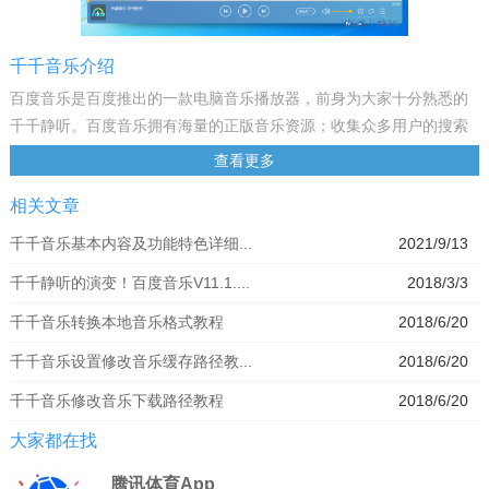
千千音乐介绍
百度音乐是百度推出的一款电脑音乐播放器，前身为大家十分熟悉的
千千静听。百度音乐拥有海量的正版音乐资源；收集众多用户的搜索
行为和听歌习惯，推出比较为人性化的歌曲搜索功能，以“世界很复
查看更多
杂，百度更懂你”的口号为宗旨。为广大用户提供比较为贴心的音乐服
相关文章
务。
千千静听正式更名为百度音乐。2013年7月，百度音乐旗下PC客户
千千音乐基本内容及功能特色详细...
2021/9/13
端“千千静听”正式进行品牌切换，更名为百度音乐PC端。此次品牌切
千千静听的演变！百度音乐V11.1....
2018/3/3
换传承了千千静听的优势、并增加了独家的智能音效匹配和智能音效
增强、MV功能、歌单推荐、皮肤更换等个性化音乐体验功能。
千千音乐转换本地音乐格式教程
2018/6/20
百度音乐是一款专为手机定制的功能强大的音乐播放器。百万首歌曲
千千音乐设置修改音乐缓存路径教...
2018/6/20
免费试听下载；比较权威的音乐榜单，比较新鲜的新歌速递，随时随
地进入精彩的音乐世界；超炫的智能语音搜歌功能，解放双手，让搜
千千音乐修改音乐下载路径教程
2018/6/20
歌成为享受；一键收藏，同步歌单到电脑，一切是如此的便捷！
大家都在找
百度诚邀您参与“百度音乐pc版产品评测”活动！
参与活动即有机会获得移动硬盘、百度书包、明星签名cd、百度砖等
腾讯体育App