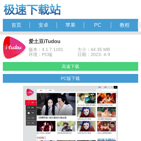
首页
安卓
苹果
PC
教程
爱土豆iTudou
版本：4.1.7.1181
大小：44.35 MB
环境：PC端
日期：2023- 4-9
高速下载
PC版下载