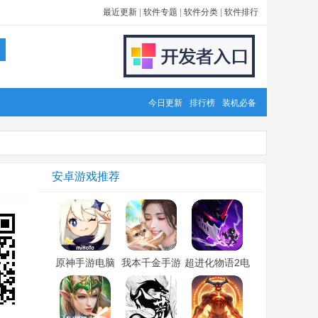
最近更新
|
软件专题
|
软件分类
|
软件排行
今日更新
排行榜
装机必备
安卓游戏推荐
原神手游电脑
我本千金手游
超进化物语2电
版「含模拟
电脑版「含模
脑版「含模拟
器」
拟器」
器」