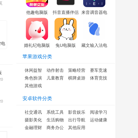
筑
他趣电脑版
抖音直播伴侣
来音调音器电
「含模拟器」
电脑版「含模
脑版「含模拟
拟器」
器」
2电
婚礼纪电脑版
兔U电脑版
藏文输入法电
拟
「含模拟器」
「含模拟器」
脑版「含模拟
版
苹果游戏分类
器」
休闲益智
动作射击
策略经营
赛车竞速
版
角色扮演
儿童教育
棋牌桌游
体育竞技
20
其他游戏
安卓软件分类
20
社交通讯
系统工具
影音娱乐
阅读学习
摄影美化
生活购物
出行导航
运动健康
金融理财
商务办公
其他应用