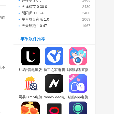
弹弹堂 1.0.5
2465
火线精英 0.30.0
2430
阴阳师 1.0.24
2400
的血
星月城百家乐 1.0
2069
天天酷跑 1.0.47
1967
s苹果软件推荐
以不
UU语音电脑版
员工之家电脑
哔哩哔哩直播
「含模拟器」
版「含模拟
姬电脑版「含
器」
模拟器」
网易Filmly电脑
NodeVideo电
贴贴app电脑
版「含模拟
脑版「含模拟
版「含模拟
器」
器」
器」
，