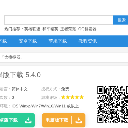
！
热门推荐：
英雄联盟
和平精英
王者荣耀
QQ群发器
下载
安卓下载
苹果下载
教程资讯
版「含模拟器」
载 5.4.0
语言：
简体中文
授权方式：
免费
次数：
0
游戏评级：
环境：
iOS Winxp/Win7/Win10/Win11 或以上
卓版下载
电脑版下载