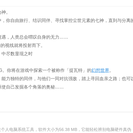
为神。
中，你自由旅行、结识同伴、寻找掌控尘世元素的七神，直到与分离
境遇，人类总会喟叹自身的无力……
明的视线就将投射而下。
」中尽数显现之时
G。你将在游戏中探索一个被称作「提瓦特」的
幻想世界
。
、能力独特的同伴，与他们一同对抗强敌，踏上寻回血亲之路；也可
驱使自己发掘各个角落的奥秘……
个人电脑系统工具，软件大小为56.38 MB，它能轻松辨别电脑硬件真伪