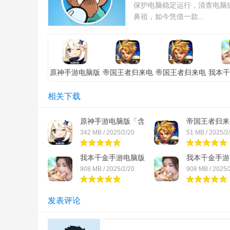
保护电脑稳定运行，清查电脑
鼻祖，如今凭借一款...
原神手游电脑版
帝国王者归来电
帝国王者归来电
我本千
「含模拟器」安
脑版「含模拟
脑版「含模拟
脑版
卓版
器」电脑版
器」安卓版
器」
相关下载
原神手游电脑版「含
帝国王者归来
模...
「...
342 MB / 2025/2/20
51 MB / 2025/2
我本千金手游电脑版
我本千金手游
「...
「...
908 MB / 2025/2/20
908 MB / 2025/
发表评论