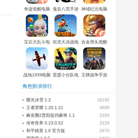
奇迹觉醒电脑
鬼谷八荒手游
神域纪元电脑
版「含模拟
电脑版「含模
版「含模拟
器」
拟器」
器」
宝石大乱斗电
坦克大决战电
合金弹头觉醒
脑版「含模拟
脑版「含模拟
电脑版「含模
器」
器」
拟器」
战地1939电脑
雷霆小分队电
王牌战争手游
版「含模拟
脑版「含模拟
电脑版「含模
角色扮演排行
器」
器」
拟器」
耀光冰雪 1.2
18192
王者荣耀 1.20.1.21
4898
麻友圈2贵阳捉鸡麻将 1.1
3183
传奇世界 0.23.0.52
3129
和平精英 1.0 官方版
2870