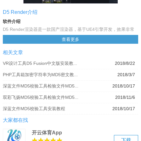
D5 Render介绍
软件介绍
D5 Render渲染器是一款国产渲染器，基于UE4引擎开发，效果非常
出色，D5 Render渲染器全场景实时漫游与虚拟现实加持，让用户身
查看更多
临其境去体验，功能强大，方便好用。
相关文章
基本简介
D5渲染器基于全新的带有 RTX 实时光线追踪技术的 GPU 硬件架构
VR设计工具D5 Fusion中文版安装教...
2018/8/22
结合光栅化渲染技术，为建筑室内设计表现带来前所未有的渲染体验 -
PHP工具箱加密字符串为MD5密文教...
2018/3/7
实时交互且物理真实
功能介绍
深蓝文件MD5校验工具检验文件MD5...
2018/10/17
2000+ PBR材质库
双彩飞扬MD5校验工具检验文件MD5...
2018/11/6
还在为无法调出真实的材质表现而烦恼吗？D5 Render 原生提供基于
建筑装饰材料真实物理属性的材质，且可以简单调节，充分体现你对
深蓝文件MD5校验工具安装教程
2018/10/17
材料质感的把握。
大家都在找
智能GI
任何朝向、任何时间、明暗关系尽在掌握，智能的全局光照系统不仅
开云体育App
带来基于物理真实的光影效果，也让你的设计从一秒钟的定格画面，
下载