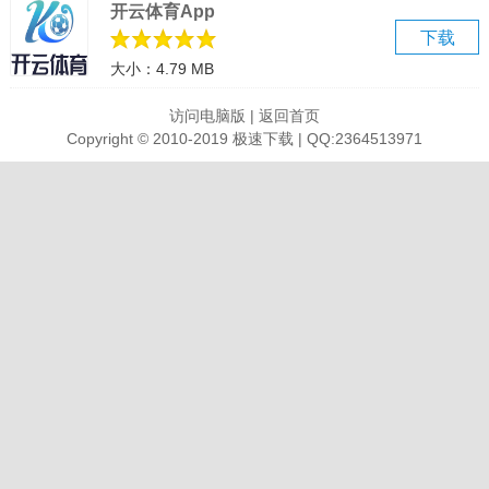
开云体育App
感。
下载
【自行调节】
大小：4.79 MB
在这款软件中我们使用者可以自行调节声音效果所需的音量，十分的
不错。
访问电脑版
|
返回首页
【声音效果】
Copyright © 2010-2019 极速下载 | QQ:2364513971
在这款软件中使用者可以通过快捷方式设定快捷方式来增加声音效
果。
【声音检索】
内建了上千个常见的声音效果，包括摇滚乐，热门歌曲的高潮，并能
即时升级。
软件亮点
【效果检索】
在这款软件中我们支持声音效果检索，可迅速发现所需声音效果。
【数据备份】
在这款软件中支持云端数据备份，如快捷方式和其他配置永远不会遗
失。
【语音反馈】