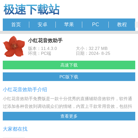
首页
安卓
苹果
PC
教程
小红花音效助手
版本：11.4.3.0
大小：32.27 MB
环境：PC端
日期：2024- 8-25
高速下载
PC版下载
小红花音效助手介绍
小红花音效助手免费版是一款十分优秀的直播辅助音效软件，软件通
过添加各种音效到调动观众们的情绪，内置上千款常用音效，包括抖
音，流行歌曲高潮部分，保持更新，任您选择！
查看更多
软件特色
大家都在找
【增加趣味】
在这里玩家可以设定 AutoPlay的声音效果，增加直播的趣味性和氛围