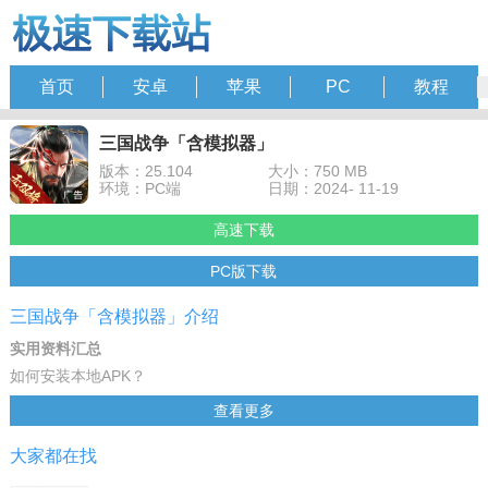
首页
安卓
苹果
PC
教程
三国战争「含模拟器」
版本：25.104
大小：750 MB
环境：PC端
日期：2024- 11-19
高速下载
PC版下载
三国战争「含模拟器」介绍
实用资料汇总
如何安装本地APK？
如何进行横竖屏切换？
查看更多
如何设置按键？
大家都在找
如何多开模拟器？
卡顿闪退 vt开启教程