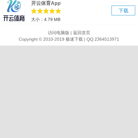
开云体育App
模拟器导出视频apk文件
下载
模拟器操作录制教程
大小：4.79 MB
网络异常修改DNS
双显卡切换独显
访问电脑版
|
返回首页
三国战争电脑版介绍
Copyright © 2010-2019 极速下载 | QQ:2364513971
三国战争，一般又称三国战争策略手游。三国策略卡牌对战手游。
千万玩家集结《三国战争》，超好玩的三国攻防战略手游！集合了卡
牌、养成、国战、策略等多个元素，颠覆传统策略游戏！阵容搭配、
城市建设、资源掠夺等多种战略玩法，带你体验三国沙场的针锋相
对。攻城、国战、跨服PK，多样战斗模式给你前所未有的超燃征战体
验！全网跨服PK，真人实时对战，随时随地想战就战！赶快加入《三
国战争》，开启你的三国征战吧！