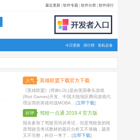
最近更新
|
软件专题
|
软件分类
|
软件排行
今日更新
排行榜
装机必备
人气
英雄联盟下载官方下载
《英雄联盟》(简称LOL)是由美国拳头游戏
(Riot Games)开发、中国大陆地区腾讯游戏代
理运营的英雄对战MOBA... [
立即下载
]
好评
驾校一点通 2019.4 官方版
报名参加了驾驶员培训考试，但是驾校发的纸
质驾驶员考试教材的题目分析又不准确，题库
又不完整，科目一考了... [
立即下载
]