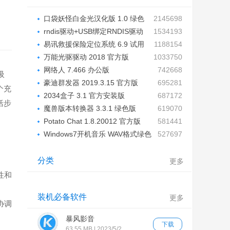
口袋妖怪白金光汉化版 1.0 绿色
2145698
版...
rndis驱动+USB绑定RNDIS驱动
1534193
绿色...
易讯救援保险定位系统 6.9 试用
1188154
版...
万能光驱驱动 2018 官方版
1033750
网络人 7.466 办公版
742668
吸
豪迪群发器 2019.3.15 官方版
695281
个充
2034盒子 3.1 官方安装版
687172
括步
魔兽版本转换器 3.3.1 绿色版
619070
Potato Chat 1.8.20012 官方版
581441
64...
Windows7开机音乐 WAV格式绿色
527697
版...
分类
更多
性和
装机必备软件
更多
协调
暴风影音
下载
63.55 MB | 2023/5/2