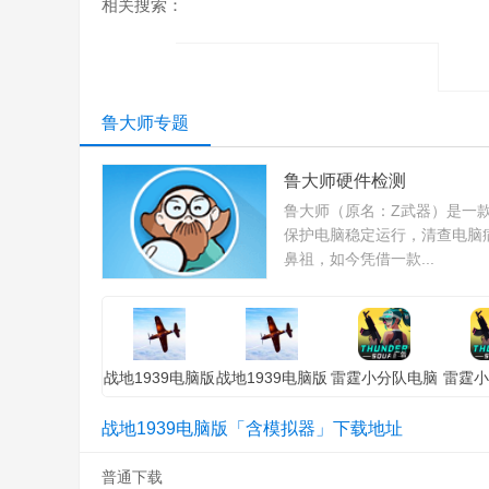
相关搜索：
鲁大师专题
鲁大师硬件检测
鲁大师（原名：Z武器）是一款
保护电脑稳定运行，清查电脑
鼻祖，如今凭借一款...
战地1939电脑版
战地1939电脑版
雷霆小分队电脑
雷霆小
「含模拟器」苹
「含模拟器」安
版「含模拟器」
版「含
果版
卓版
电脑版
苹
战地1939电脑版「含模拟器」下载地址
普通下载