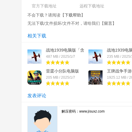
官方下载地址
远程下载地址
不会下载？请阅读【
下载帮助
】
无法下载/文件损坏/文件不对，请给我们【
留言
】
相关下载
战地1939电脑版「含
战地1939电
模...
模...
487 MB / 2025/1/7
235 MB / 2025/
雷霆小分队电脑版
王牌战争手游
「含...
「...
205 MB / 2025/1/7
1925.12 MB / 2
发表评论